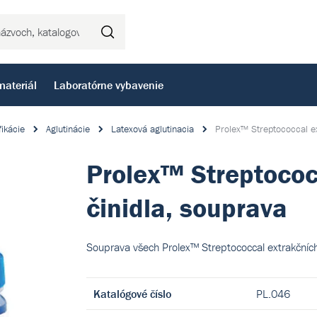
Hľadať
materiál
Laboratórne vybavenie
fikácie
Aglutinácie
Latexová aglutinacia
Prolex™ Streptococcal ex
Prolex™ Streptococ
činidla, souprava
Souprava všech Prolex™ Streptococcal extrakčních
Katalógové číslo
PL.046