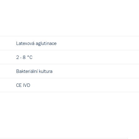
Latexová aglutinace
2 - 8 °C
Bakteriální kultura
CE IVD