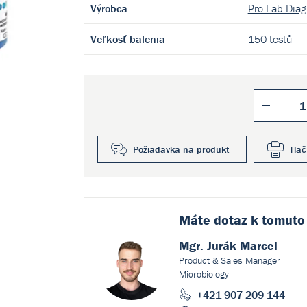
Výrobca
Pro-Lab Diagn
Veľkosť balenia
150 testů
Požiadavka na produkt
Tlač
Máte dotaz k
tomuto
Mgr. Jurák Marcel
Product & Sales Manager
Microbiology
+421 907 209 144