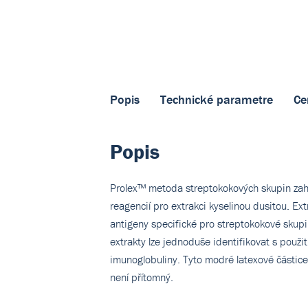
Popis
Technické parametre
Ce
Popis
Prolex™ metoda streptokokových skupin zahr
reagencií pro extrakci kyselinou dusitou. E
antigeny specifické pro streptokokové skupin
extrakty lze jednoduše identifikovat s použi
imunoglobuliny. Tyto modré latexové částice 
není přítomný.