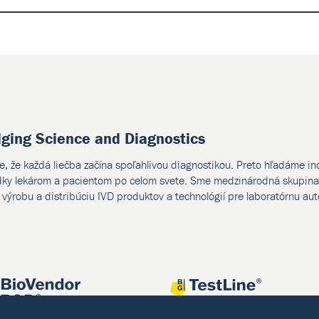
dging Science and Diagnostics
e, že každá liečba začína spoľahlivou diagnostikou. Preto hľadáme i
dky lekárom a pacientom po celom svete. Sme medzinárodná skupina 
, výrobu a distribúciu IVD produktov a technológií pre laboratórnu au