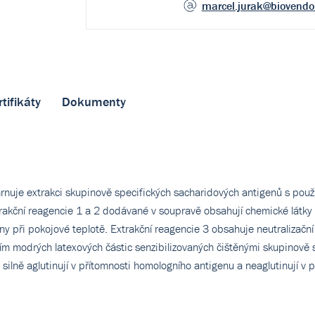
marcel.jurak
@biovendo
rtifikáty
Dokumenty
nuje extrakci skupinově specifických sacharidových antigenů s použi
xtrakční reagencie 1 a 2 dodávané v soupravě obsahují chemické látk
y při pokojové teplotě. Extrakční reagencie 3 obsahuje neutralizační
tím modrých latexových částic senzibilizovaných čištěnými skupinově s
silně aglutinují v přítomnosti homologního antigenu a neaglutinují v 