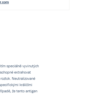
r.com
tím speciálně vyvinutých
y schopné extrahovat
 roztok. Neutralizované
pecifickými králičími
případě, že tento antigen