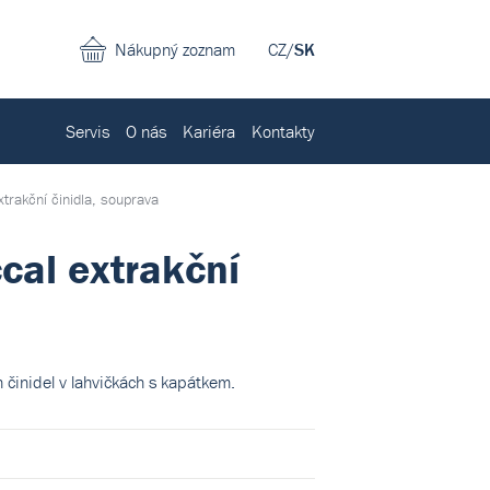
Nákupný zoznam
CZ
/
SK
Servis
O nás
Kariéra
Kontakty
trakční činidla, souprava
cal extrakční
 činidel v lahvičkách s kapátkem.