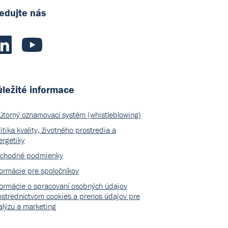
edujte nás
ležité informace
útorný oznamovací systém (whistleblowing)
itika kvality, životného prostredia a
ergetiky
chodné podmienky
formácie pre spoločníkov
formácie o spracovaní osobných údajov
ostredníctvom cookies a prenos údajov pre
alýzu a marketing