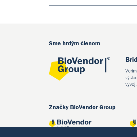
Sme hrdým členom
Bri
Verím
výsle
vývoj
Značky BioVendor Group