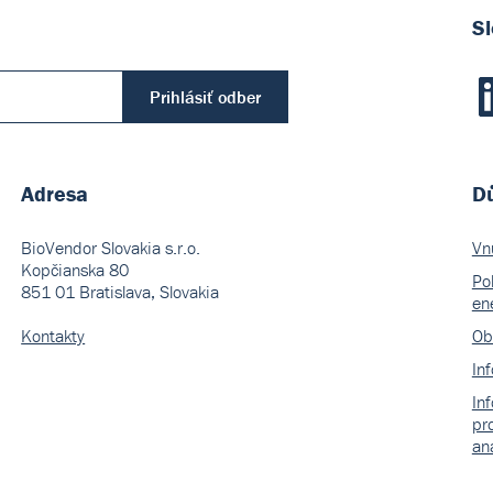
Sl
Prihlásiť odber
Adresa
Dů
BioVendor Slovakia s.r.o.
Vn
Kopčianska 80
Pol
851 01 Bratislava, Slovakia
en
Kontakty
Ob
In
In
pr
an