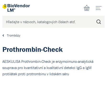
N
Trombózy
Prothrombin-Check
AESKULISA Prothrombin-Check je enzymoimuno-analytická
souprava pro kvantitativní a kvalitativní detekci IgG a IgM
protilátek proti protrombinu v lidském séru