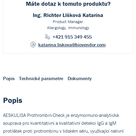
Máte dotaz k
tomuto produktu?
Ing. Richter Lišková Katarína
Product Manager
Allergology, Immunology
+421 915 349 455
katarina.liskova
@biovendor.com
Popis
Technické parametre
Dokumenty
Popis
AESKULISA Prothrombin-Check je enzymoimuno-analytická
souprava pro kvantitativní a kvalitativní detekci IgG a IgM
protilátek proti protrombinu v lidském séru, využívající nativní