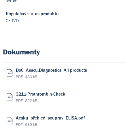
sérum
Regulačný status produktu
CE IVD
Dokumenty
DoC_Aescu.Diagnostics_All products
PDF, 480 kB
3211-Prothrombin-Check
PDF, 852 kB
Aesku_přehled_souprav_ELISA.pdf
PDF, 689 kB