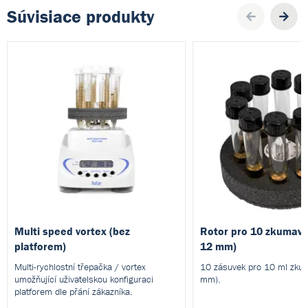
Súvisiace produkty
Pre
Multi speed vortex (bez
Rotor pro 10 zkumave
platforem)
12 mm)
Multi-rychlostní třepačka / vortex
10 zásuvek pro 10 ml zku
umožňující uživatelskou konfiguraci
mm).
platforem dle přání zákazníka.