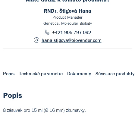
RNDr. Štigová Hana
Product Manager
Genetics, Molecular Biology
+421 905 797 092
hana.stigova
@biovendor.com
Popis
Technické parametre
Dokumenty
Súvisiace produkty
Popis
8 zásuvek pro 15 ml (Ø 16 mm) zkumavky.