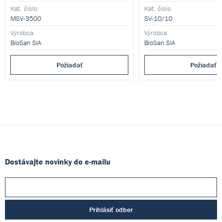
Kat. číslo
Kat. číslo
MSV-3500
SV-10/10
Výrobca
Výrobca
BioSan SIA
BioSan SIA
Požiadať
Požiadať
Dostávajte novinky do e-mailu
Prihlásiť odber