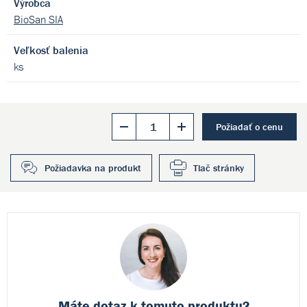
Výrobca
BioSan SIA
Veľkosť balenia
ks
Požiadať o cenu
Požiadavka na produkt
Tlač stránky
Máte dotaz k
tomuto produktu?