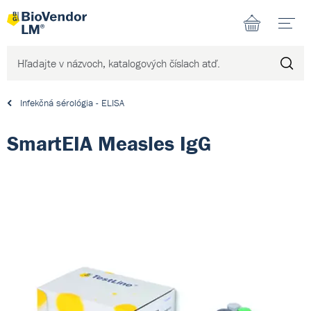
N
Infekčná sérológia - ELISA
SmartEIA Measles IgG