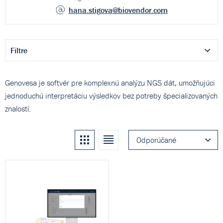
hana.stigova
@biovendor.com
Filtre
Genovesa je softvér pre komplexnú analýzu NGS dát, umožňujúci
jednoduchú interpretáciu výsledkov bez potreby špecializovaných
znalostí.
Kachle
Zoznam
Odporúčané