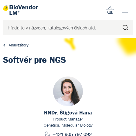
N
Analyzátory
Softvér pre NGS
RNDr. Štigová Hana
Product Manager
Genetics, Molecular Biology
+421 905 797 092