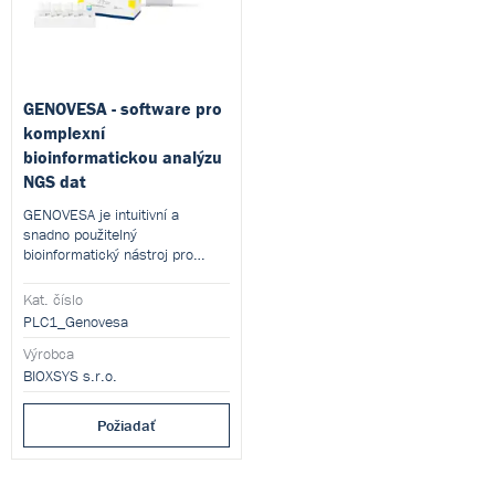
GENOVESA - software pro
komplexní
bioinformatickou analýzu
NGS dat
GENOVESA je intuitivní a
snadno použitelný
bioinformatický nástroj pro
analýzu NGS dat.
Kat. číslo
PLC1_Genovesa
Výrobca
BIOXSYS s.r.o.
Požiadať