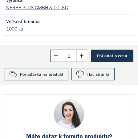
Výrobca
NERBE PLUS GMBH & CO. KG
Veľkosť balenia
1000 ks
Požiadať o cenu
Požiadavka na produkt
Tlač stránky
Máte dotaz k
tomuto produktu?