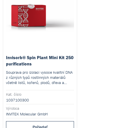
Invisorb® Spin Plant Mini Kit 250
purifications
Souprava pro izolaci vysoce kvalitní DNA
z různých typů rostlinných materiálů
včetně listů, kořenů, plodů, dřeva a
olejnatých semen. Využívá nízkosolný
pufrový systém bez chaotropních solí,
Kat. číslo
který zajišťuje vysoký výtěžek, čistotu a
1037100300
neporušenost DNA. Vhodné pro aplikace
jako PCR, klonování, sekvenování nebo
Výrobca
Southern blot.
INVITEK Molecular GmbH
Požiadať