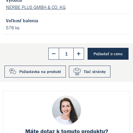
Výrobca
NERBE PLUS GMBH & CO. KG
Veľkosť balenia
576 ks
Požiadať o cenu
Požiadavka na produkt
Tlač stránky
Máte dotaz k
tomuto produktu?