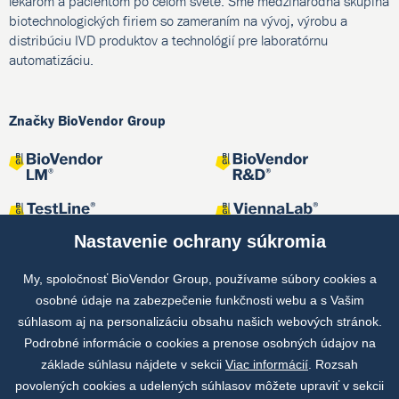
lekárom a pacientom po celom svete. Sme medzinárodná skupina
biotechnologických firiem so zameraním na vývoj, výrobu a
distribúciu IVD produktov a technológií pre laboratórnu
automatizáciu.
Značky BioVendor Group
Nastavenie ochrany súkromia
My, spoločnosť BioVendor Group, používame súbory cookies a
osobné údaje na zabezpečenie funkčnosti webu a s Vašim
Spoločné projekty
súhlasom aj na personalizáciu obsahu našich webových stránok.
Podrobné informácie o cookies a prenose osobných údajov na
základe súhlasu nájdete v sekcii
Viac informácií
. Rozsah
povolených cookies a udelených súhlasov môžete upraviť v sekcii