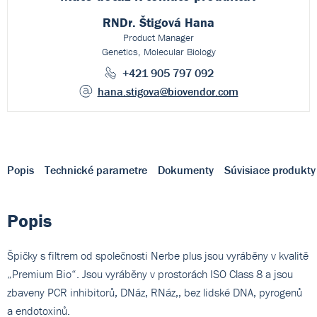
RNDr. Štigová Hana
Product Manager
Genetics, Molecular Biology
+421 905 797 092
hana.stigova
@biovendor.com
Popis
Technické parametre
Dokumenty
Súvisiace produkty
Popis
Špičky s filtrem od společnosti Nerbe plus jsou vyráběny v kvalitě
„Premium Bio“. Jsou vyráběny v prostorách ISO Class 8 a jsou
zbaveny PCR inhibitorů, DNáz, RNáz,, bez lidské DNA, pyrogenů
a endotoxinů.