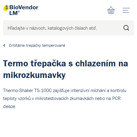
N
Orbitálne trepačky temperované
Termo třepačka s chlazením na
mikrozkumavky
Thermo-Shaker TS-100C zajišťuje intenzivní míchání a kontrolu
teploty vzorků v mikrotestovacích zkumavkách nebo na PCR
desce.