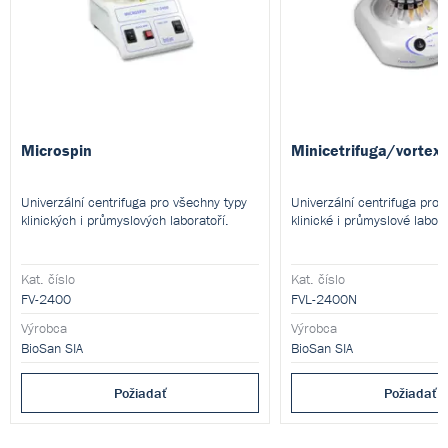
Microspin
Minicetrifuga/vortex
Univerzální centrifuga pro všechny typy
Univerzální centrifuga pro
klinických i průmyslových laboratoří.
klinické i průmyslové labor
Kat. číslo
Kat. číslo
FV-2400
FVL-2400N
Výrobca
Výrobca
BioSan SIA
BioSan SIA
Požiadať
Požiadať