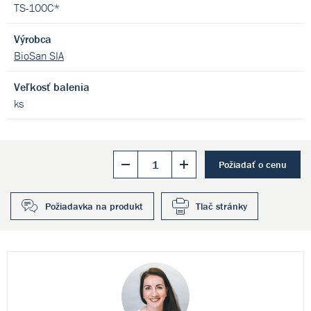
TS-100C*
Výrobca
BioSan SIA
Veľkosť balenia
ks
Požiadať o cenu
Požiadavka na produkt
Tlač stránky