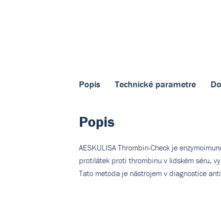
Popis
Technické parametre
Do
Popis
AESKULISA Thrombin-Check je enzymoimuno-an
protilátek proti thrombinu v lidském séru, vy
Tato metoda je nástrojem v diagnostice ant