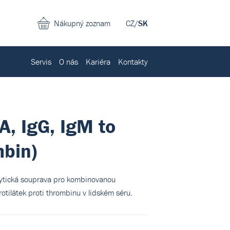
Nákupný zoznam
CZ
/
SK
Servis
O nás
Kariéra
Kontakty
A, IgG, IgM to
bin)
tická souprava pro kombinovanou
protilátek proti thrombinu v lidském séru.