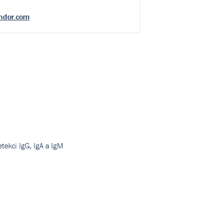
ndor.com
tekci IgG, IgA a IgM