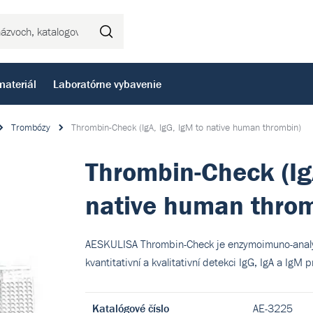
Hľadať
materiál
Laboratórne vybavenie
Trombózy
Thrombin-Check (IgA, IgG, IgM to native human thrombin)
Thrombin-Check (Ig
native human throm
AESKULISA Thrombin-Check je enzymoimuno-analy
kvantitativní a kvalitativní detekci IgG, IgA a IgM 
Katalógové číslo
AE-3225