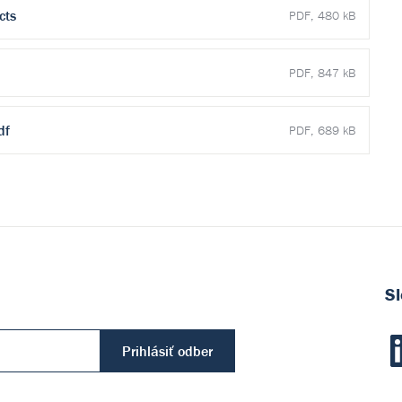
cts
PDF, 480 kB
PDF, 847 kB
df
PDF, 689 kB
Sl
Prihlásiť odber