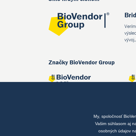
Bri
Verím
výsle
vývoj
Značky BioVendor Group
My, spoločnosť BioVe
Spoločné projekty
Vašim súhlasom aj na
osobných údajov na