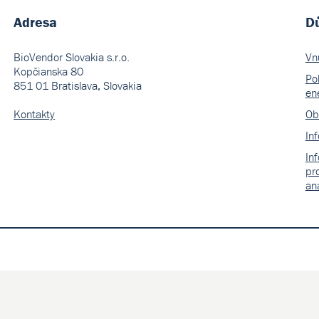
Adresa
Dů
BioVendor Slovakia s.r.o.
Vn
Kopčianska 80
Pol
851 01 Bratislava, Slovakia
en
Kontakty
Ob
In
In
pr
an