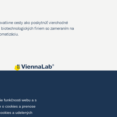
novatívne cesty ako poskytnúť vierohodné
biotechnologických firiem so zameraním na
tomatizáciu.
e funkčnosti webu a s
e o cookies a prenose
cookies a udelených