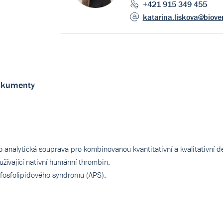
+421 915 349 455
katarina.liskova
@biove
kumenty
alytická souprava pro kombinovanou kvantitativní a kvalitativní de
užívající nativní humánní thrombin.
ifosfolipidového syndromu (APS).