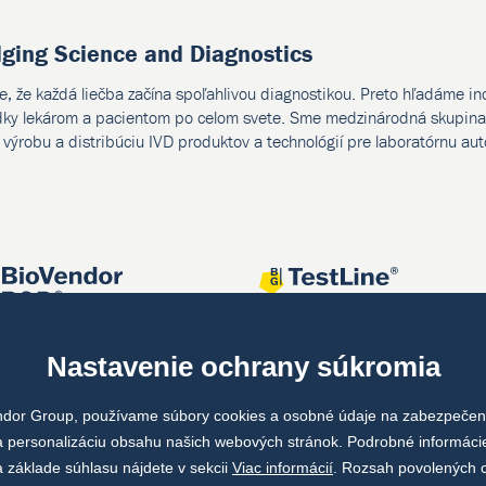
dging Science and Diagnostics
e, že každá liečba začína spoľahlivou diagnostikou. Preto hľadáme i
dky lekárom a pacientom po celom svete. Sme medzinárodná skupina 
, výrobu a distribúciu IVD produktov a technológií pre laboratórnu au
Nastavenie ochrany súkromia
ndor Group, používame súbory cookies a osobné údaje na zabezpečeni
 personalizáciu obsahu našich webových stránok. Podrobné informáci
 základe súhlasu nájdete v sekcii
Viac informácií
. Rozsah povolených 