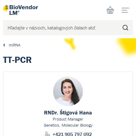
N
miRNA
TT-PCR
RNDr. Štigová Hana
Product Manager
Genetics, Molecular Biology
+421 905 797 092