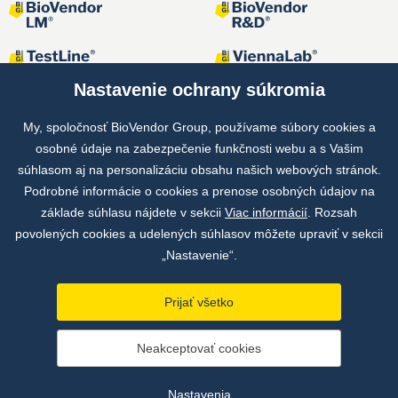
Nastavenie ochrany súkromia
My, spoločnosť BioVendor Group, používame súbory cookies a
osobné údaje na zabezpečenie funkčnosti webu a s Vašim
Spoločné projekty
súhlasom aj na personalizáciu obsahu našich webových stránok.
Podrobné informácie o cookies a prenose osobných údajov na
základe súhlasu nájdete v sekcii
Viac informácií
. Rozsah
povolených cookies a udelených súhlasov môžete upraviť v sekcii
„Nastavenie“.
Prijať všetko
Copyright © by BioVendor Group 2026
Neakceptovať cookies
Databáza pojmov
Zásady ochrany osobných údajov
Nastavenia