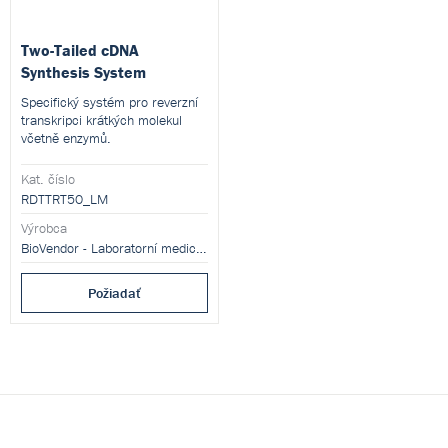
Two-Tailed cDNA
Synthesis System
Specifický systém pro reverzní
transkripci krátkých molekul
včetně enzymů.
Kat. číslo
RDTTRT50_LM
Výrobca
BioVendor - Laboratorní medicína s.r.o.
Požiadať