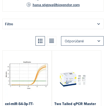
hana.stigova
@biovendor.com
Filtre
Kachle
Zoznam
Odporúčané
cel-miR-54-3p-TT-
Two Tailed qPCR Master