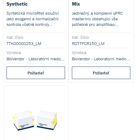
Synthetic
Mix
Syntetická microRNA sloužící
Jedinečný a komplexní qPRC
jako exogenní a normalizační
mastermix obsahující vše
kontrola včetně kontroly
potřebné pro amplifikaci
efektivity izolace.
krátkých sekvencí.
Kat. číslo
Kat. číslo
TTK00000253_LM
RDTTPCR150_LM
Výrobca
Výrobca
BioVendor - Laboratorní medicína s.r.o.
BioVendor - Laboratorní medicína s.r.o.
Požiadať
Požiadať