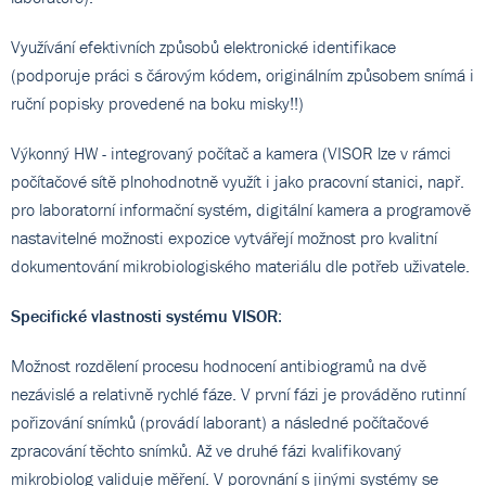
Využívání efektivních způsobů elektronické identifikace
(podporuje práci s čárovým kódem, originálním způsobem snímá i
ruční popisky provedené na boku misky!!)
Výkonný HW - integrovaný počítač a kamera (VISOR lze v rámci
počítačové sítě plnohodnotně využít i jako pracovní stanici, např.
pro laboratorní informační systém, digitální kamera a programově
nastavitelné možnosti expozice vytvářejí možnost pro kvalitní
dokumentování mikrobiologiského materiálu dle potřeb uživatele.
Specifické vlastnosti systému VISOR
:
Možnost rozdělení procesu hodnocení antibiogramů na dvě
nezávislé a relativně rychlé fáze. V první fázi je prováděno rutinní
pořizování snímků (provádí laborant) a následné počítačové
zpracování těchto snímků. Až ve druhé fázi kvalifikovaný
mikrobiolog validuje měření. V porovnání s jinými systémy se