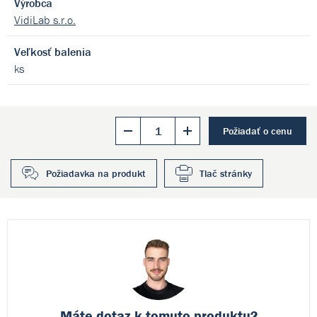
Výrobca
VidiLab s.r.o.
Veľkosť balenia
ks
Požiadať o cenu
Požiadavka na produkt
Tlač stránky
Máte dotaz k
tomuto produktu?