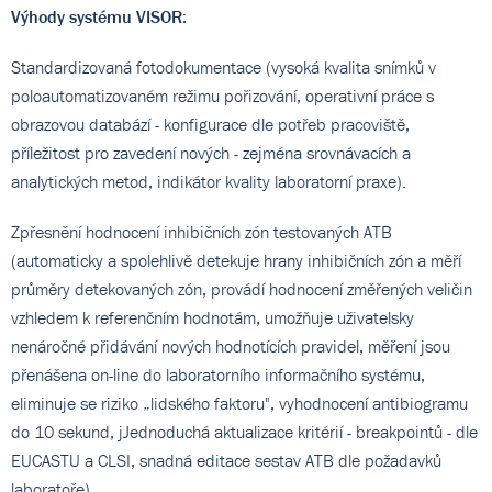
Výhody systému VISOR
:
Standardizovaná fotodokumentace (vysoká kvalita snímků v
poloautomatizovaném režimu pořizování, operativní práce s
obrazovou databází - konfigurace dle potřeb pracoviště,
příležitost pro zavedení nových - zejména srovnávacích a
analytických metod, indikátor kvality laboratorní praxe).
Zpřesnění hodnocení inhibičních zón testovaných ATB
(automaticky a spolehlivě detekuje hrany inhibičních zón a měří
průměry detekovaných zón, provádí hodnocení změřených veličin
vzhledem k referenčním hodnotám, umožňuje uživatelsky
nenáročné přidávání nových hodnotících pravidel, měření jsou
přenášena on-line do laboratorního informačního systému,
eliminuje se riziko „lidského faktoru", vyhodnocení antibiogramu
do 10 sekund, jJednoduchá aktualizace kritérií - breakpointů - dle
EUCASTU a CLSI, snadná editace sestav ATB dle požadavků
laboratoře).