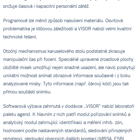
snižuje časová i kapacitní personální zátěž.
Programově lze měnit způsob nasvícení materiálu. Osvitová
problematika je klíčovou záležitostí a VISOR nabízí velmi kvalitní
technické řešení.
Otočný mechanismus karuselového stolu podstatně zkracuje
manipulační čas při focení. Speciálně upravené zrcadlové plochy
úložiště misek umožňují nejen snadné usazení, ale navíc poskytují
unikátní možnost snímat obrazové informace současně i z boku
analyzované misky. Tyto informace (např. čárový kód) jsou tak
přímou součástí snímku.
Softwarová výbava zahrnutá v dodávce „VISOR" nabízí laboratoři
paletu agend. K hlavním z nich patří modul pořizování snímků a
analytický modul zahrnující: identifikaci a měření inhib. zón,
hodnocení podle nastavených standardů, sledování přirozených
rezistencí, sledování obecných dalších korelací (MRSA, ESBL