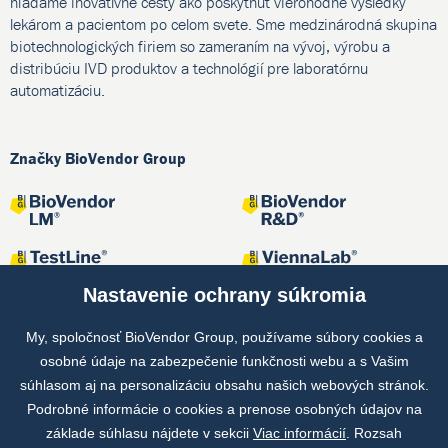
hľadáme inovatívne cesty ako poskytnúť vierohodné výsledky
lekárom a pacientom po celom svete. Sme medzinárodná skupina
biotechnologických firiem so zameraním na vývoj, výrobu a
distribúciu IVD produktov a technológií pre laboratórnu
automatizáciu.
Značky BioVendor Group
Nastavenie ochrany súkromia
My, spoločnosť BioVendor Group, používame súbory cookies a
osobné údaje na zabezpečenie funkčnosti webu a s Vašim
Spoločné projekty
súhlasom aj na personalizáciu obsahu našich webových stránok.
Podrobné informácie o cookies a prenose osobných údajov na
základe súhlasu nájdete v sekcii
Viac informácií
. Rozsah