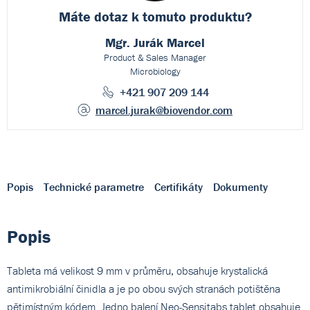
Máte dotaz k
tomuto produktu?
Mgr. Jurák Marcel
Product & Sales Manager
Microbiology
+421 907 209 144
marcel.jurak
@biovendor.com
Popis
Technické parametre
Certifikáty
Dokumenty
Popis
Tableta má velikost 9 mm v průměru, obsahuje krystalická
antimikrobiální činidla a je po obou svých stranách potištěna
pětimístným kódem. Jedno balení Neo-Sensitabs tablet obsahuje