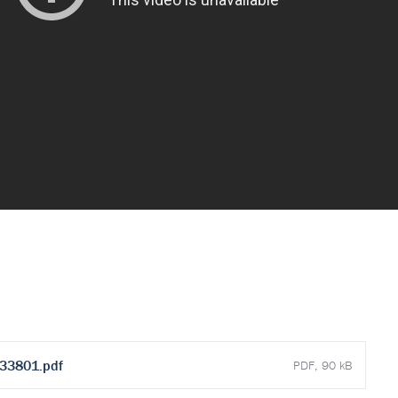
33801.pdf
PDF, 90 kB