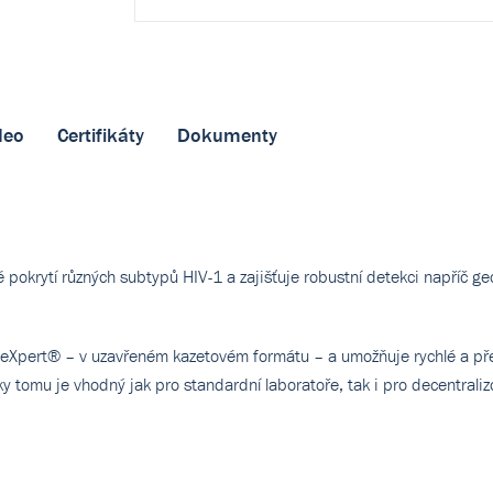
deo
Certifikáty
Dokumenty
é pokrytí různých subtypů HIV-1 a zajišťuje robustní detekci napříč g
neXpert® – v uzavřeném kazetovém formátu – a umožňuje rychlé a př
Díky tomu je vhodný jak pro standardní laboratoře, tak i pro decentrali