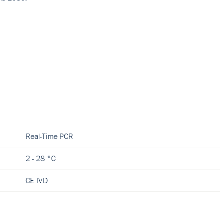
Real-Time PCR
2 - 28 °C
CE IVD