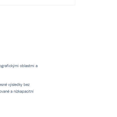
eografickými oblastmi a
esné výsledky bez
zované a nízkapacitní