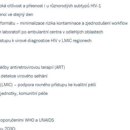
oká citlivost a přesnost i u různorodých subtypů HIV-1
enci ve stejný den
formátu – minimalizace rizika kontaminace a zjednodušení workflow
h laboratoří po ambulantní centra v odlehlých oblastech
ístupu k virové diagnostice HIV v LMIC regionech
léčby antiretrovirovou terapií (ART)
detekce virového selhání
 (LMIC) – podpora rovného přístupu ke kvalitní péči
í jednotky, komunitní péče
s doporučeními WHO a UNAIDS
ku 2030: