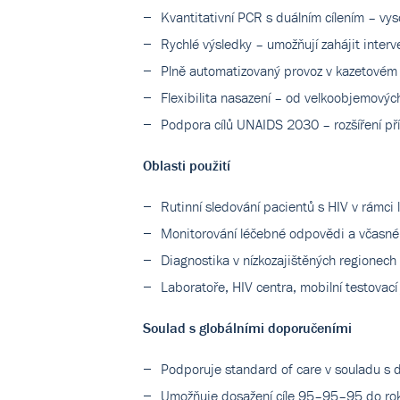
Kvantitativní PCR s duálním cílením – vys
Rychlé výsledky – umožňují zahájit interv
Plně automatizovaný provoz v kazetovém 
Flexibilita nasazení – od velkoobjemovýc
Podpora cílů UNAIDS 2030 – rozšíření př
Oblasti použití
Rutinní sledování pacientů s HIV v rámci 
Monitorování léčebné odpovědi a včasné 
Diagnostika v nízkozajištěných regionech
Laboratoře, HIV centra, mobilní testovac
Soulad s globálními doporučeními
Podporuje standard of care v souladu 
Umožňuje dosažení cíle 95–95–95 do ro