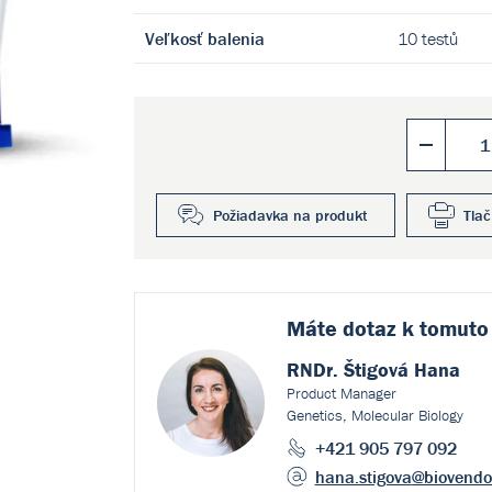
Veľkosť balenia
10 testů
Požiadavka na produkt
Tlač
Máte dotaz k
tomuto
RNDr. Štigová Hana
Product Manager
Genetics, Molecular Biology
+421 905 797 092
hana.stigova
@biovendo