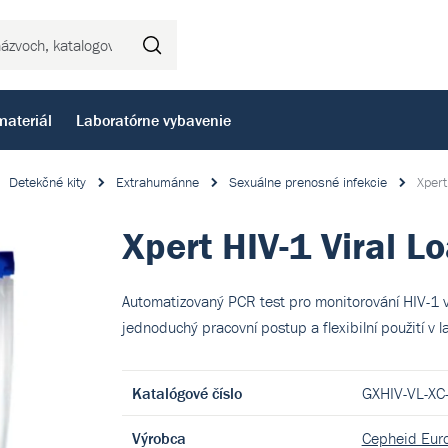
Hľadať
materiál
Laboratórne vybavenie
Detekčné kity
Extrahumánne
Sexuálne prenosné infekcie
Xpert
Xpert HIV-1 Viral L
Automatizovaný PCR test pro monitorování HIV-1 v
jednoduchý pracovní postup a flexibilní použití v l
Katalógové číslo
GXHIV-VL-XC
Výrobca
Cepheid Euro