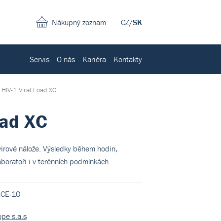
Nákupný zoznam
CZ
/
SK
Servis
O nás
Kariéra
Kontakty
 HIV-1 Viral Load XC
oad XC
irové nálože. Výsledky během hodin,
aboratoři i v terénních podmínkách.
-CE-10
pe s.a.s