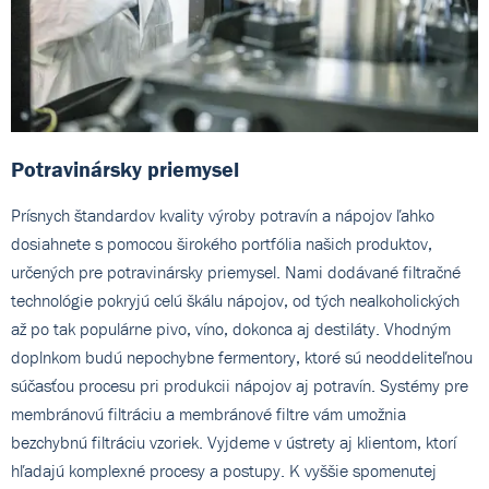
Potravinársky priemysel
Prísnych štandardov kvality výroby potravín a nápojov ľahko
dosiahnete s pomocou širokého portfólia našich produktov,
určených pre potravinársky priemysel. Nami dodávané filtračné
technológie pokryjú celú škálu nápojov, od tých nealkoholických
až po tak populárne pivo, víno, dokonca aj destiláty. Vhodným
doplnkom budú nepochybne fermentory, ktoré sú neoddeliteľnou
súčasťou procesu pri produkcii nápojov aj potravín. Systémy pre
membránovú filtráciu a membránové filtre vám umožnia
bezchybnú filtráciu vzoriek. Vyjdeme v ústrety aj klientom, ktorí
hľadajú komplexné procesy a postupy. K vyššie spomenutej