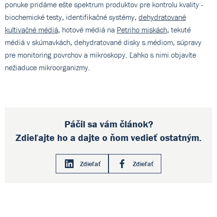
ponuke pridáme ešte spektrum produktov pre kontrolu kvality -
biochemické testy, identifikačné systémy,
dehydratované
kultivačné médiá
, hotové médiá na
Petriho miskách
, tekuté
médiá v skúmavkách, dehydratované disky s médiom, súpravy
pre monitoring povrchov a mikroskopy. Ľahko s nimi objavíte
nežiaduce mikroorganizmy.
Páčil sa vám článok?
Zdieľajte ho a dajte o ňom vedieť ostatným.
Zdieľať
Zdieľať