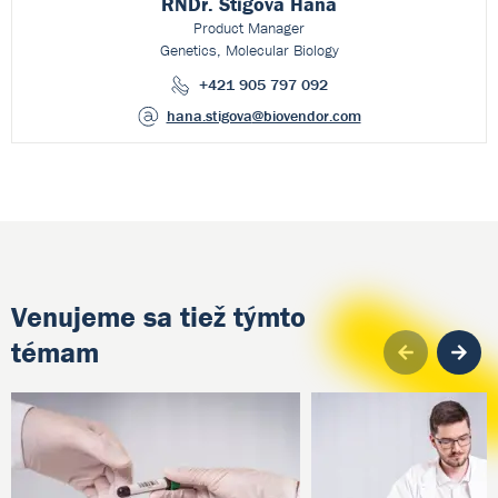
RNDr. Štigová Hana
Product Manager
Genetics, Molecular Biology
+421 905 797 092
hana.stigova
@biovendor.com
Venujeme sa tiež týmto
témam
Pre