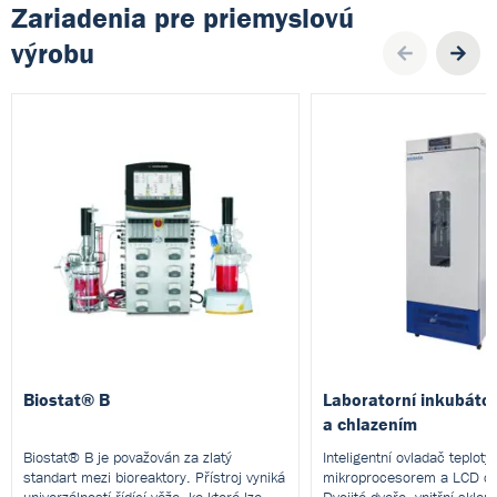
Zariadenia pre priemyslovú
výrobu
Pre
Biostat® B
Laboratorní inkubáto
a chlazením
Biostat® B je považován za zlatý
Inteligentní ovladač teploty
standart mezi bioreaktory. Přístroj vyniká
mikroprocesorem a LCD di