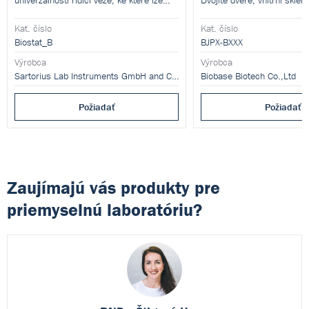
univerzálností řídící věže, ke které lze
Dvojité dveře, vnitřní sklen
připojit široké spektrum kultivačních
magnetické těsnění LCD di
nádob.
zobrazuje teplotu, čas, sta
Kat. číslo
Kat. číslo
materiál – ocel lisovaná z
Biostat_B
BJPX-BXXX
Antibakteriální povrch Vnit
Výrobca
304 nerezové oceli s kulat
Výrobca
snadné čištění Akustický a 
Sartorius Lab Instruments GmbH and Co. KG
Biobase Biotech Co.,Ltd
proti poruchové stavy UV 
sterilizaci
Požiadať
Požiadať
Zaujímajú vás produkty pre
priemyselnú laboratóriu?