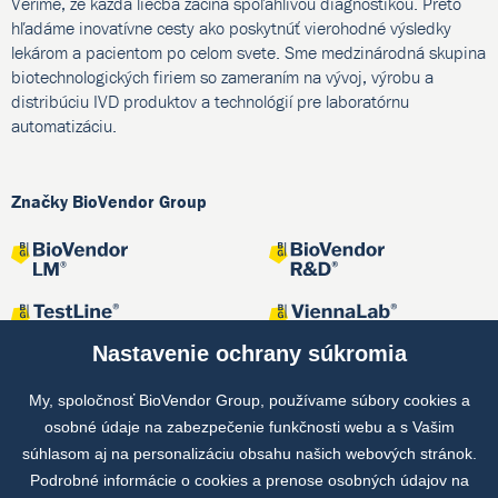
Veríme, že každá liečba začína spoľahlivou diagnostikou. Preto
hľadáme inovatívne cesty ako poskytnúť vierohodné výsledky
lekárom a pacientom po celom svete. Sme medzinárodná skupina
biotechnologických firiem so zameraním na vývoj, výrobu a
distribúciu IVD produktov a technológií pre laboratórnu
automatizáciu.
Značky BioVendor Group
Nastavenie ochrany súkromia
My, spoločnosť BioVendor Group, používame súbory cookies a
osobné údaje na zabezpečenie funkčnosti webu a s Vašim
Spoločné projekty
súhlasom aj na personalizáciu obsahu našich webových stránok.
Podrobné informácie o cookies a prenose osobných údajov na