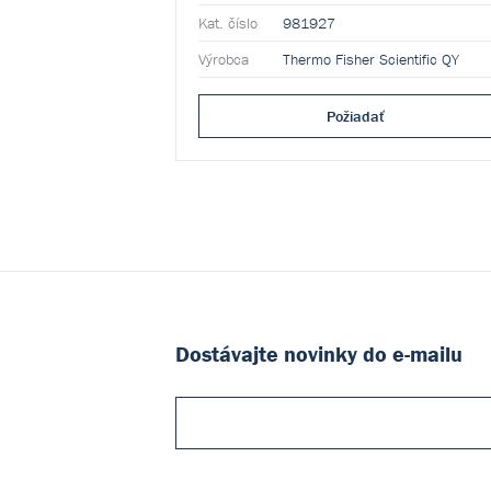
Kat. číslo
981927
Výrobca
Thermo Fisher Scientific QY
Požiadať
Dostávajte novinky do e-mailu