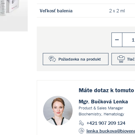
Veľkosť balenia
2 x 2 ml
Požiadavka na produkt
Tlač
Máte dotaz k
tomuto
Mgr. Bučková Lenka
Product & Sales Manager
Biochemistry, Hematology
+421 907 209 124
lenka.buckova
@bioven