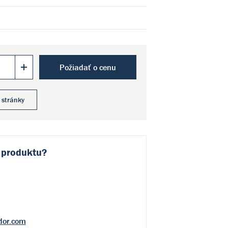
Požiadať o cenu
 stránky
 produktu?
dor.com