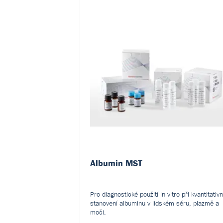
Albumin MST
Pro diagnostické použití in vitro při kvantitativ
stanovení albuminu v lidském séru, plazmě a
moči.