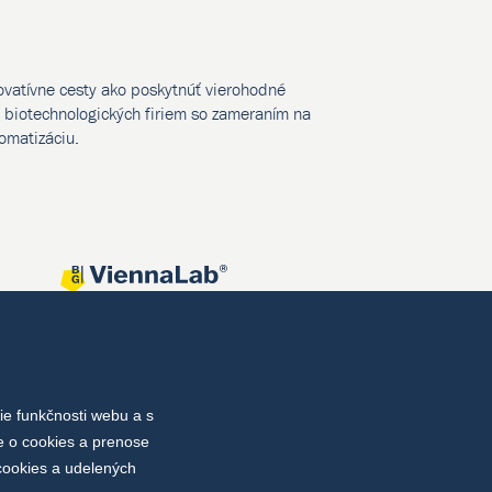
novatívne cesty ako poskytnúť vierohodné
biotechnologických firiem so zameraním na
tomatizáciu.
e funkčnosti webu a s
e o cookies a prenose
cookies a udelených