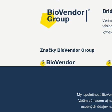
Bri
Verím
výsle
vývoj
Značky BioVendor Group
My, spoločnosť BioVe
Spoločné projekty
Vašim súhlasom aj na
osobných údajov na