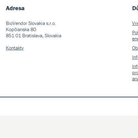
Adresa
Dů
BioVendor Slovakia s.r.o.
Vn
Kopčianska 80
Pol
851 01 Bratislava, Slovakia
en
Kontakty
Ob
In
In
pr
an