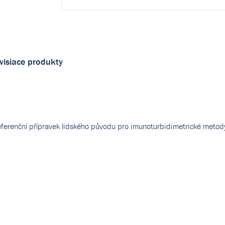
visiace produkty
referenční přípravek lidského původu pro imunoturbidimetrické metod