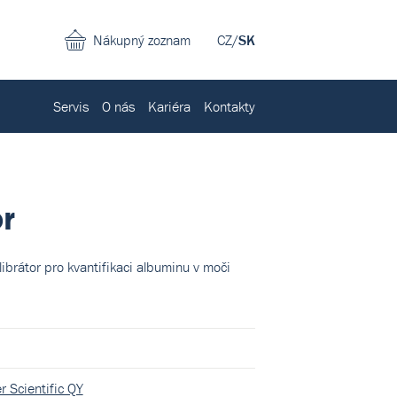
Nákupný zoznam
CZ
/
SK
Servis
O nás
Kariéra
Kontakty
r
librátor pro kvantifikaci albuminu v moči
r Scientific QY