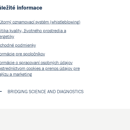
ležité informace
útorný oznamovací systém (whistleblowing)
itika kvality, životného prostredia a
ergetiky
chodné podmienky
formácie pre spoločníkov
formácie o spracovaní osobných údajov
ostredníctvom cookies a prenos údajov pre
alýzu a marketing
BRIDGING SCIENCE AND DIAGNOSTICS