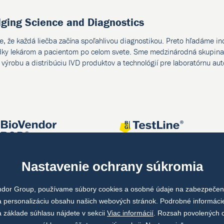
dging Science and Diagnostics
e, že každá liečba začína spoľahlivou diagnostikou. Preto hľadáme i
dky lekárom a pacientom po celom svete. Sme medzinárodná skupina 
, výrobu a distribúciu IVD produktov a technológií pre laboratórnu au
Nastavenie ochrany súkromia
ndor Group, používame súbory cookies a osobné údaje na zabezpečeni
 personalizáciu obsahu našich webových stránok. Podrobné informáci
 základe súhlasu nájdete v sekcii
Viac informácií
. Rozsah povolených 