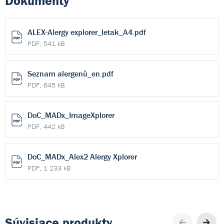
Dokumenty
ALEX-Alergy explorer_letak_A4.pdf
PDF, 541 kB
Seznam alergenů_en.pdf
PDF, 645 kB
DoC_MADx_ImageXplorer
PDF, 442 kB
DoC_MADx_Alex2 Alergy Xplorer
PDF, 1 233 kB
Súvisiace produkty
Pre