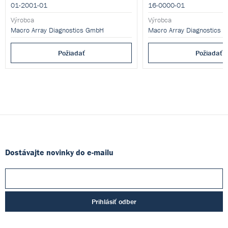
celkového IgE (tIgE) v lidském séru nebo
01-2001-01
16-0000-01
plazmě (kromě EDTA plazmy).
Výrobca
Výrobca
Macro Array Diagnostics GmbH
Macro Array Diagnostics 
Požiadať
Požiadať
Dostávajte novinky do e-mailu
Prihlásiť odber