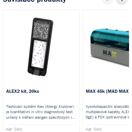
ALEX2 kit, 20ks
MAX 45k (MAD MAX)
Testovací systém Alex (Allergy Explorer)
Vysokokapacitní analyzátor
je kvantitativní
diagnostický test
multiplexové kazetky ALEX (
in vitro
tIgE) a FOX (potravinové in
určený k měření alergen specifických IgE
IgG).
(sIgE) protilátek a semikvantitativní in
vitro diagnostický test k měření
Kat. číslo
Kat. číslo