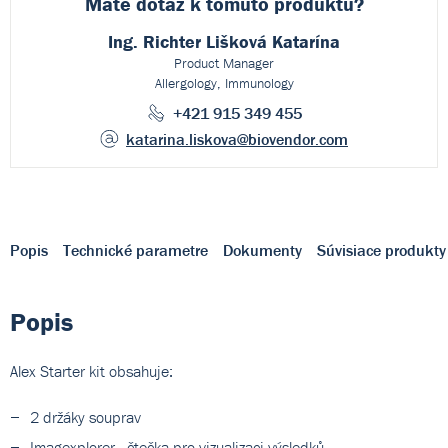
Máte dotaz k
tomuto produktu?
Ing. Richter Lišková Katarína
Product Manager
Allergology, Immunology
+421 915 349 455
katarina.liskova
@biovendor.com
Popis
Technické parametre
Dokumenty
Súvisiace produkty
Popis
Alex Starter kit obsahuje:
2 držáky souprav
Imagexplorer - čtečka pro vizualizaci výsledků