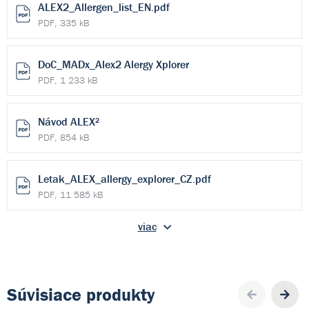
ALEX2_Allergen_list_EN.pdf
PDF, 335 kB
DoC_MADx_Alex2 Alergy Xplorer
PDF, 1 233 kB
Návod ALEX²
PDF, 854 kB
Letak_ALEX_allergy_explorer_CZ.pdf
PDF, 11 585 kB
viac
Súvisiace produkty
Pre