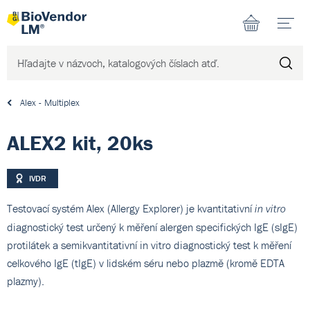
N
Alex - Multiplex
ALEX2 kit, 20ks
IVDR
Testovací systém Alex (Allergy Explorer) je kvantitativní
in vitro
diagnostický test určený k měření alergen specifických IgE (sIgE)
protilátek a semikvantitativní in vitro diagnostický test k měření
celkového IgE (tIgE) v lidském séru nebo plazmě (kromě EDTA
plazmy).