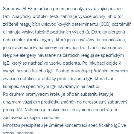
Souprava ALEX je určena pro imunoanalýzu využívající pevnou
fázi. Analytický protokol testu zahrnuje vysoce účinný inhibitor
zkříženě reagujících uhlovodíkových determinantů (CCD) což téměř
eliminuje výskyt falešně pozitivních výsledků. Extrakty alergenů
nebo molekulární alergeny, které jsou navázány na nanočástice,
jsou systematicky naneseny na pevnou fázi tvořící macroarray.
Nejprve alergeny navázané na částicích reagují se specifickým
IgE, který se nachází ve vzorku pacienta. Po inkubaci dojde k
vymytí nespecifického IgE. Postup pokračuje přidáním enzymem
značené detekční protilátky proti lidskému IgE, která tvoří
komplex se specifickým IgE navázaným na částici.
Po druhém promývacím kroku je přidán substrát, který je
enzymem vázajícím protilátku změněn na nerozpustný zabarvený
precipitát. Nakonec je reakce mezi enzymem a substrátem
zastavena blokujícím činidlem.
Množství precipitátu je úměrné koncentraci specifického IgE ve
vzorku pacienta.