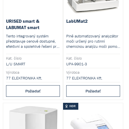
URISED smart &
LabUMat2
LABUMAT smart
Tento integrovaný systém
Plně automatizovaný analyzátor
představuje cenově dostupné,
moči určený pro rutinní
efektivní a spolehlivé řešení pro
chemickou analýzu moči pomocí
vyšetření moči. Zajišťuje kroky
testovacích proužků. Přístroj
transportu vzorku, přípravy
nabízí kapacitu až 240 testů za
Kat. číslo
Kat. číslo
vzorku, měřicího procesu,
hodinu, automatickou
L/U SMART
UPA-9901-3
analýzy výsledků, reportování a
manipulaci se vzorky a vysokou
revize výsledků včetně
Výrobca
reprodukovatelnost výsledků
Výrobca
mikroskopických snímků.
díky reflektanční fotometrii.
77 ELEKTRONIKA Kft.
77 ELEKTRONIKA Kft.
Výsledky vyšetření močového
sedimentu i chemie jsou
Je vhodný pro klinické
Požiadať
Požiadať
ukládány do jednotné databáze.
laboratoře, nemocniční
biochemii i screeningová
vyšetření moči a lze jej snadno
IVDR
integrovat s analyzátorem
močového sedimentu UriSed
pro kompletní urinalýzu.