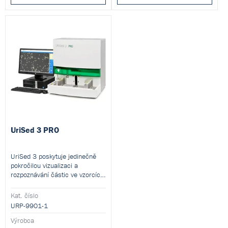
UriSed 3 PRO
UriSed 3 poskytuje jedinečně
pokročilou vizualizaci a
rozpoznávání částic ve vzorcích
moči za pomocí speciální
kombinace jasného obrazu a
Kat. číslo
fázového kontrastu.
URP-9901-1
Výrobca