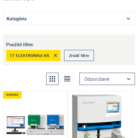
Kategória
Použité filtre:
77 ELEKTRONIKA Kft.
Zrušiť filtre
Kachle
Zoznam
Odporúčané
NOVINKA