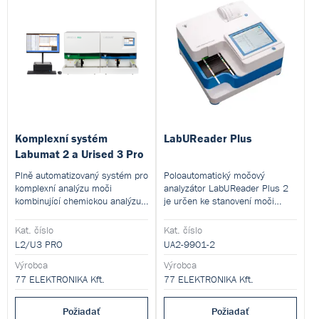
Komplexní systém
LabUReader Plus
Labumat 2 a Urised 3 Pro
Plně automatizovaný systém pro
Poloautomatický močový
komplexní analýzu moči
analyzátor LabUReader Plus 2
kombinující chemickou analýzu
je určen ke stanovení moči
testovacími proužky a
chemicky pomocí testovacích
mikroskopickou analýzu
proužků LabStrip U11 Plus.
Kat. číslo
Kat. číslo
močového sedimentu.
L2/U3 PRO
UA2-9901-2
Integrované řešení umožňuje
provést kompletní urinalýzu v
Výrobca
Výrobca
jednom pracovním procesu s
77 ELEKTRONIKA Kft.
77 ELEKTRONIKA Kft.
kapacitou až 150 vzorků za
hodinu.
Požiadať
Požiadať