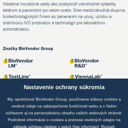
hľadáme inovatívne cesty ako poskytnúť vierohodné výsledky
lekárom a pacientom po celom svete. Sme medzinárodná skupina
biotechnologických firiem so zameraním na vývoj, výrobu a
distribúciu IVD produktov a technológií pre laboratórnu
automatizáciu.
Značky BioVendor Group
Nastavenie ochrany súkromia
My, spoločnosť BioVendor Group, používame súbory cookies a
osobné údaje na zabezpečenie funkčnosti webu a s Vašim
Spoločné projekty
súhlasom aj na personalizáciu obsahu našich webových stránok.
Podrobné informácie o cookies a prenose osobných údajov na
základe súhlasu nájdete v sekcii
Viac informácií
. Rozsah