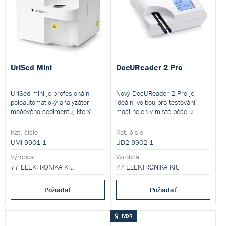
UriSed Mini
DocUReader 2 Pro
UriSed mini je profesionální
Nový DocUReader 2 Pro je
poloautomatický analyzátor
ideální volbou pro testování
močového sedimentu, který
moči nejen v místě péče u
zvyšuje přesnost,
lékaře a nemocničních oddělení,
reprodukovatelnost, správnost a
ale i pro testování v malých
Kat. číslo
Kat. číslo
produktivitu v laboratořích tím,
laboratořích.
UMI-9901-1
UD2-9902-1
že poskytuje celé zorné pole
mikroskopických obrazů
Výrobca
Výrobca
močového sedimentu a
77 ELEKTRONIKA Kft.
77 ELEKTRONIKA Kft.
automaticky detekuje a počítá
částice močového sedimentu v
Požiadať
Požiadať
obrazech.
IVDR