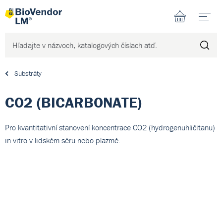
N
Substráty
CO2 (BICARBONATE)
Pro kvantitativní stanovení koncentrace CO2 (hydrogenuhličitanu)
in vitro v lidském séru nebo plazmě.