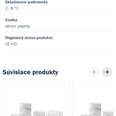
Skladovacie podmienky
2 - 8 °C
Vzorka
sérum, plazma
Regulačný status produktu
CE IVD
Súvisiace produkty
Pre