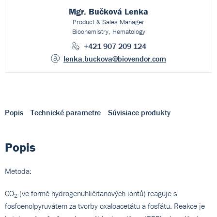
Mgr. Bučková Lenka
Product & Sales Manager
Biochemistry, Hematology
+421 907 209 124
lenka.buckova
@biovendor.com
Popis
Technické parametre
Súvisiace produkty
Popis
Metoda:
CO
(ve formě hydrogenuhličitanových iontů) reaguje s
2
fosfoenolpyruvátem za tvorby oxaloacetátu a fosfátu. Reakce je