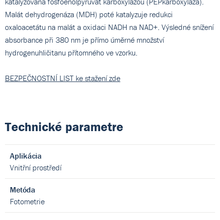
katalyzována fosfoenolpyruvát karboxylázou (PEPkarboxyláza).
Malát dehydrogenáza (MDH) poté katalyzuje redukci
oxaloacetátu na malát a oxidaci NADH na NAD+. Výsledné snížení
absorbance při 380 nm je přímo úměrné množství
hydrogenuhličitanu přítomného ve vzorku.
BEZPEČNOSTNÍ LIST ke stažení zde
Technické parametre
Aplikácia
Vnitřní prostředí
Metóda
Fotometrie