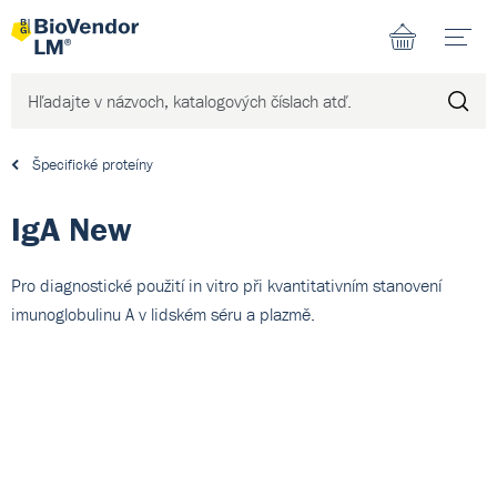
N
Špecifické proteíny
IgA New
Pro diagnostické použití in vitro při kvantitativním stanovení
imunoglobulinu A v lidském séru a plazmě.