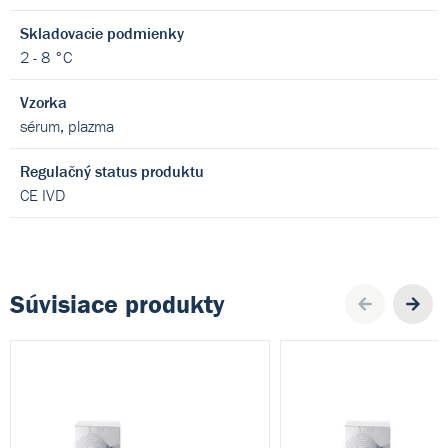
Skladovacie podmienky
2 - 8 °C
Vzorka
sérum, plazma
Regulačný status produktu
CE IVD
Súvisiace produkty
Pre