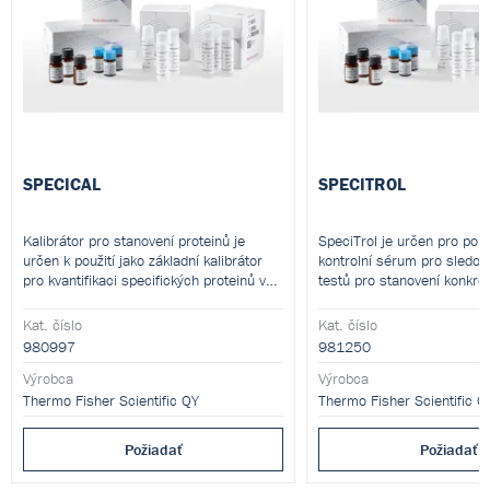
SPECICAL
SPECITROL
Kalibrátor pro stanovení proteinů je
SpeciTrol je určen pro použi
určen k použití jako základní kalibrátor
kontrolní sérum pro sledov
pro kvantifikaci specifických proteinů v
testů pro stanovení konkrét
séru a plazmě.
Kat. číslo
Kat. číslo
980997
981250
Výrobca
Výrobca
Thermo Fisher Scientific QY
Thermo Fisher Scientific Q
Požiadať
Požiadať