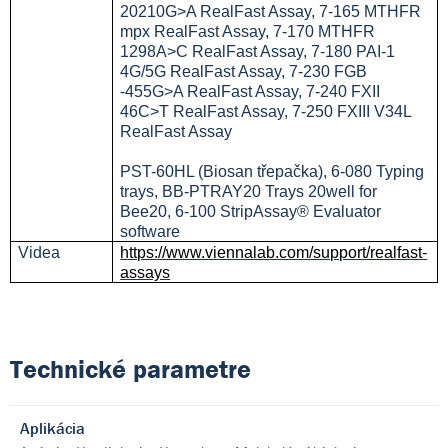
20210G>A RealFast Assay, 7-165 MTHFR
mpx RealFast Assay, 7-170 MTHFR
1298A>C RealFast Assay, 7-180 PAI-1
4G/5G RealFast Assay, 7-230 FGB
-455G>A RealFast Assay, 7-240 FXII
46C>T RealFast Assay, 7-250 FXIII V34L
RealFast Assay
PST-60HL (Biosan třepačka), 6-080 Typing
trays, BB-PTRAY20 Trays 20well for
Bee20, 6-100 StripAssay® Evaluator
software
Videa
https://www.viennalab.com/support/realfast-
assays
Technické parametre
Aplikácia