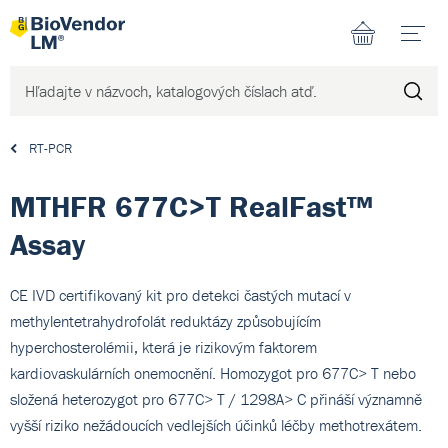
N
RT-PCR
MTHFR 677C>T RealFast™
Assay
CE IVD certifikovaný kit pro detekci častých mutací v
methylentetrahydrofolát reduktázy způsobujícím
hyperchosterolémii, která je rizikovým faktorem
kardiovaskulárních onemocnění. Homozygot pro 677C> T nebo
složená heterozygot pro 677C> T / 1298A> C přináší významně
vyšší riziko nežádoucích vedlejších účinků léčby methotrexátem.