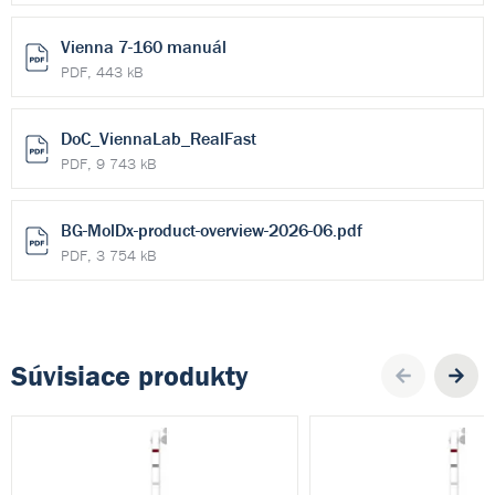
Vienna 7-160 manuál
PDF, 443 kB
DoC_ViennaLab_RealFast
PDF, 9 743 kB
BG-MolDx-product-overview-2026-06.pdf
PDF, 3 754 kB
Súvisiace produkty
Pre