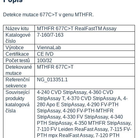
Detekce mutace 677C>T v genu MTHFR.
Název kitu
MTHFR 677C>T RealFastTM Assay
Katalogové
7-160/7-163
číslo
Výrobce
ViennaLab
Certifikace
CE IVD
Počet testů
100/32
Detekované
MTHFR 677C>T
mutace
Referenční
NG_013351.1
sekvence
Související
4-240 CVD StripAssay, 4-360 CVD
produkty
StripAssay T, 4-370 CVD StripAssay A, 4-
katalogová
280 Apo E StripAssay, 4-290 FV-PTH
čísla
StripAssay, 4-260 FV-PTH-MTHFR
StripAssay, 4-330 FV StripAssay, 4-340
PTH StripAssay, 4-350 MTHFR StripAssay,
7-110 FV Leiden ReaFast Assay, 7-115 FV-
PTH mpx RealFast Assay, 7-120 PTH