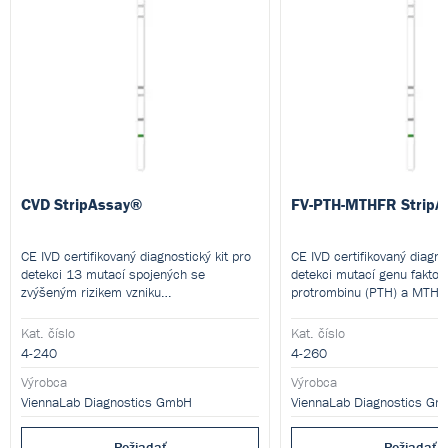
CVD StripAssay®
FV-PTH-MTHFR StripA
CE IVD certifikovaný diagnostický kit pro
CE IVD certifikovaný diagno
detekci 13 mutací spojených se
detekci mutací genu faktoru
zvýšeným rizikem vzniku
protrombinu (PTH) a MTHF
kardiovaskulárních chorob a
polymerázové řetězové rea
atherosklerózy.
reverzní hybridizace. 20 te
Kat. číslo
Kat. číslo
4-240
4-260
Výrobca
Výrobca
ViennaLab Diagnostics GmbH
ViennaLab Diagnostics G
Požiadať
Požiadať