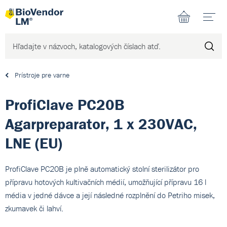
N
Prístroje pre varne
ProfiClave PC20B
Agarpreparator, 1 x 230VAC,
LNE (EU)
ProfiClave PC20B je plně automatický stolní sterilizátor pro
přípravu hotových kultivačních médií, umožňující přípravu 16 l
média v jedné dávce a její následné rozplnění do Petriho misek,
zkumavek či lahví.