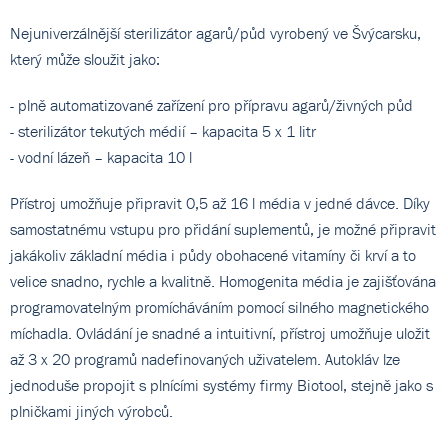
Nejuniverzálnější sterilizátor agarů/půd vyrobený ve Švýcarsku,
který může sloužit jako:
- plně automatizované zařízení pro přípravu agarů/živných půd
- sterilizátor tekutých médií – kapacita 5 x 1 litr
- vodní lázeň – kapacita 10 l
Přístroj umožňuje připravit 0,5 až 16 l média v jedné dávce. Díky
samostatnému vstupu pro přidání suplementů, je možné připravit
jakákoliv základní média i půdy obohacené vitamíny či krví a to
velice snadno, rychle a kvalitně. Homogenita média je zajišťována
programovatelným promícháváním pomocí silného magnetického
míchadla. Ovládání je snadné a intuitivní, přístroj umožňuje uložit
až 3 x 20 programů nadefinovaných uživatelem. Autokláv lze
jednoduše propojit s plnícími systémy firmy Biotool, stejně jako s
plničkami jiných výrobců.