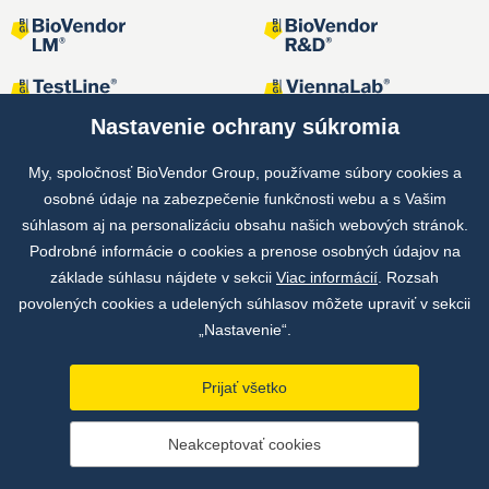
Nastavenie ochrany súkromia
My, spoločnosť BioVendor Group, používame súbory cookies a
osobné údaje na zabezpečenie funkčnosti webu a s Vašim
Spoločné projekty
súhlasom aj na personalizáciu obsahu našich webových stránok.
Podrobné informácie o cookies a prenose osobných údajov na
základe súhlasu nájdete v sekcii
Viac informácií
. Rozsah
povolených cookies a udelených súhlasov môžete upraviť v sekcii
„Nastavenie“.
Prijať všetko
Copyright © by BioVendor Group 2026
Neakceptovať cookies
Databáza pojmov
Zásady ochrany osobných údajov