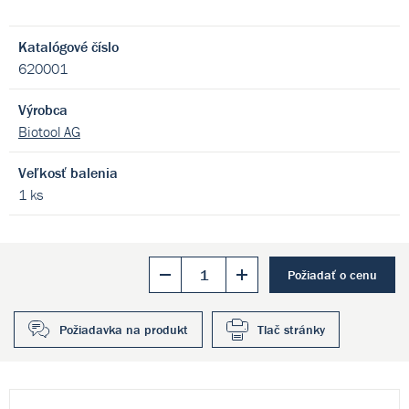
Katalógové číslo
620001
Výrobca
Biotool AG
Veľkosť balenia
1 ks
Požiadať o cenu
Požiadavka na produkt
Tlač stránky