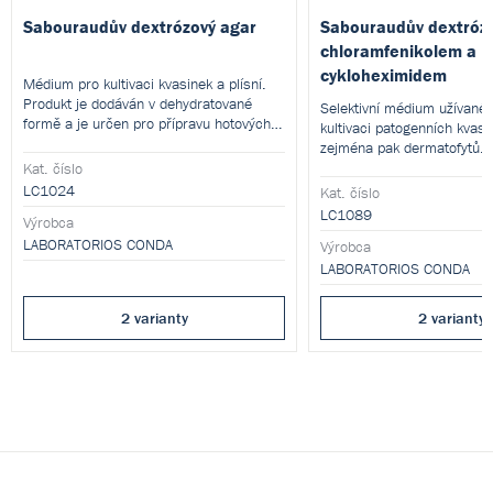
Sabouraudův dextrózový agar
Sabouraudův dextrózo
chloramfenikolem a
cykloheximidem
Médium pro kultivaci kvasinek a plísní.
Produkt je dodáván v dehydratované
Selektivní médium užívané k
formě a je určen pro přípravu hotových
kultivaci patogenních kvasin
kultivačních médií.
zejména pak dermatofytů. 
je dodáván v dehydratované
Kat. číslo
určen pro přípravu hotovýc
LC1024
Kat. číslo
médií.
LC1089
Výrobca
LABORATORIOS CONDA
Výrobca
LABORATORIOS CONDA
2 varianty
2 varianty