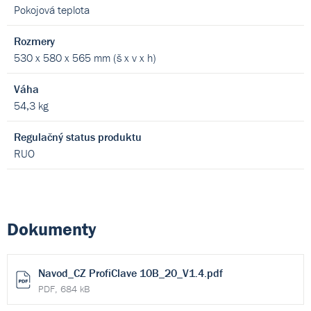
Pokojová teplota
Rozmery
530 x 580 x 565 mm (š x v x h)
Váha
54,3 kg
Regulačný status produktu
RUO
Dokumenty
Navod_CZ ProfiClave 10B_20_V1.4.pdf
PDF, 684 kB