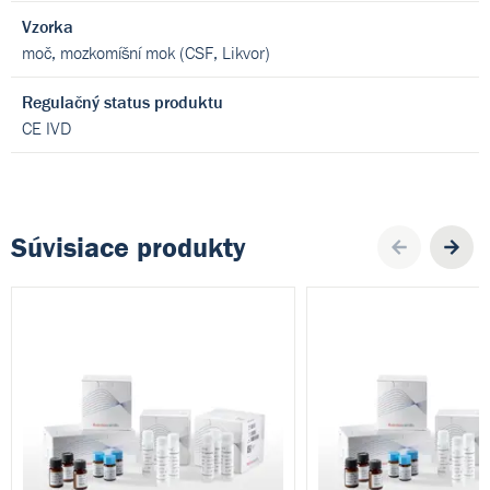
Vzorka
moč, mozkomíšní mok (CSF, Likvor)
Regulačný status produktu
CE IVD
Súvisiace produkty
Pre