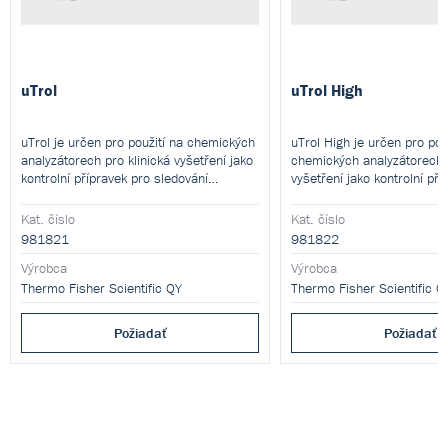
uTrol
uTrol High
uTrol je určen pro použití na chemických
uTrol High je určen pro pou
analyzátorech pro klinická vyšetření jako
chemických analyzátorech p
kontrolní přípravek pro sledování
vyšetření jako kontrolní pří
přesnosti stanovení analytů.
sledování přesnosti stanove
Kat. číslo
Kat. číslo
981821
981822
Výrobca
Výrobca
Thermo Fisher Scientific QY
Thermo Fisher Scientific Q
Požiadať
Požiadať