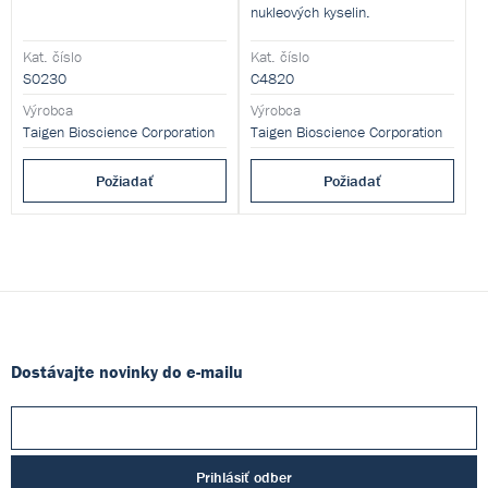
nukleových kyselin.
Kat. číslo
Kat. číslo
S0230
C4820
Výrobca
Výrobca
Taigen Bioscience Corporation
Taigen Bioscience Corporation
Požiadať
Požiadať
Dostávajte novinky do e-mailu
Prihlásiť odber