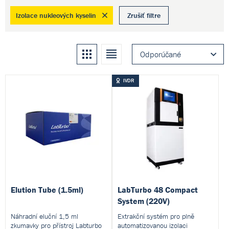
Izolace nukleových kyselin
Zrušiť filtre
Kachle
Zoznam
Odporúčané
IVDR
Elution Tube (1.5ml)
LabTurbo 48 Compact
System (220V)
Náhradní eluční 1,5 ml
Extrakční systém pro plně
zkumavky pro přístroj Labturbo
automatizovanou izolaci