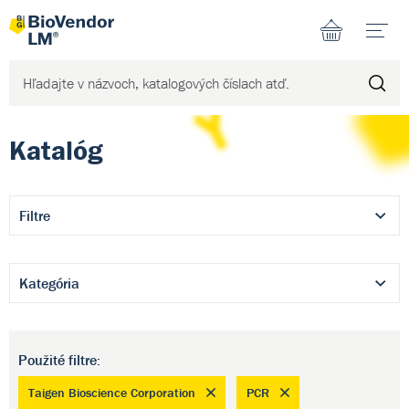
N
Katalóg
Filtre
Kategória
Použité filtre:
Taigen Bioscience Corporation
PCR