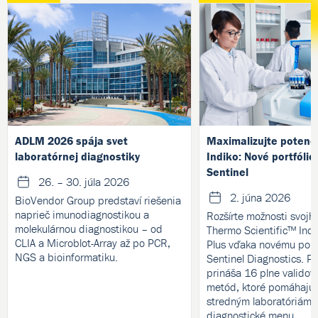
ADLM 2026 spája svet
Maximalizujte potenc
laboratórnej diagnostiky
Indiko: Nové portfólio
Sentinel
26. – 30. júla 2026
2. júna 2026
BioVendor Group predstaví riešenia
naprieč imunodiagnostikou a
Rozšírte možnosti svojh
molekulárnou diagnostikou – od
Thermo Scientific™ Indi
CLIA a Microblot-Array až po PCR,
Plus vďaka novému portf
NGS a bioinformatiku.
Sentinel Diagnostics. P
prináša 16 plne validov
metód, ktoré pomáhajú
stredným laboratóriám ro
diagnostické menu.