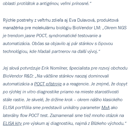
oblasti protilátok a antigénov, veľmi prínosné.“
Rýchle postrehy z veľtrhu zdieľa aj Eva Dulavová, produktová
manažérka pre molekulárnu biológiu BioVendor LM
: „Okrem NGS
je trendom jasne POCT, syndromatické testovanie a
automatizácia. Občas sa objavilo aj pár stánkov s čipovou
technológiou, kde hľadali partnerov na ďalší vývoj.“
Jej slová potvrdzuje Erik Nomilner, špecialista pre rozvoj obchodu
BioVendor R&D: „Na väčšine stánkov naozaj dominovali
automatizácia a
POCT přístroje
a a reagencie. Je zrejmé, že dopyt
po rýchlej in vitro diagnostike priamo na mieste starostlivosti
stále rastie. Je skvelé, že držíme krok – okrem nášho klasického
ELISA portfólia sme predstavili unikátny parameter
MxA
ako
laterálny flow POCT test. Zaznamenali sme tiež mnoho otázok na
ELISA kity
pre výskum aj diagnostiku, najmä z Blízkeho východu.“