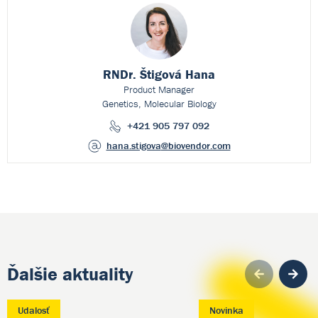
RNDr. Štigová Hana
Product Manager
Genetics, Molecular Biology
+421 905 797 092
hana.stigova
@biovendor.com
Ďalšie aktuality
Pre
Udalosť
Novinka