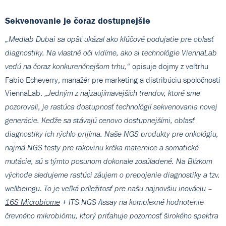
Sekvenovanie je čoraz dostupnejšie
„Medlab Dubai sa opäť ukázal ako kľúčové podujatie pre oblasť
diagnostiky. Na vlastné oči vidíme, ako si technológie ViennaLab
opisuje dojmy z veľtrhu
vedú na čoraz konkurenčnejšom trhu,“
Fabio Echeverry, manažér pre marketing a distribúciu spoločnosti
ViennaLab.
„Jedným z najzaujímavejších trendov, ktoré sme
pozorovali, je rastúca dostupnosť technológií sekvenovania novej
generácie. Keďže sa stávajú cenovo dostupnejšími, oblasť
diagnostiky ich rýchlo prijíma. Naše NGS produkty pre onkológiu,
najmä NGS testy pre rakovinu krčka maternice a somatické
mutácie, sú s týmto posunom dokonale zosúladené. Na Blízkom
východe sledujeme rastúci záujem o prepojenie diagnostiky a tzv.
wellbeingu. To je veľká príležitosť pre našu najnovšiu inováciu –
16S Microbiome
+ ITS NGS Assay na komplexné hodnotenie
črevného mikrobiómu, ktorý priťahuje pozornosť širokého spektra