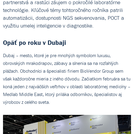
partnerstvá a rastúci záujem o pokročilé laboratórne
technológie. Kľúčové témy tohtoročného ročníka patrili
automatizácii, dostupnosti NGS sekvenovania, POCT a
využitiu umelej inteligencie v diagnostike.
Opäť po roku v Dubaji
Dubaj – mesto, ktoré je pre mnohých symbolom luxusu,
obrovských mrakodrapov, zábavy a slnenia sa na rozľahlých
plážach. Obchodníci a špecialisti firiem BioVendor Group sem
však každoročne mieria z iného dôvodu. Začiatkom februára sa tu
koná jeden z najväčších veľtrhov v oblasti laboratórnej medicíny –
Medlab Middle East, ktorý priláka odborníkov, špecialistov aj
výrobcov z celého sveta.