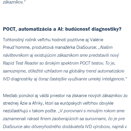
zákazníkov.“
POCT, automatizácia a AI: budúcnosť diagnostiky?
Tohtoročný ročník veľtrhu hodnotí pozitívne aj Valérie
Preud’homme, produktová manažérka DiaSource:
„Našim
návštevníkom aj existujúcim zákazníkom sme predstavili nový
Rapid Test Reader so širokým spektrom POCT testov. To je,
samozrejme, dôležité vzhľadom na globálny trend automatizácie
IVD diagnostiky aj čoraz častejšie využívanie umelej inteligencie.“
Medlab ponúkol aj väčší priestor na získanie nových zákazníkov zo
strednej Ázie a Afriky, ktorí sa európskych veľtrhov obvykle
nezúčastňujú v takom počte.
„V porovnaní s minulým rokom sme
zaznamenali nárast firiem zaoberajúcich sa surovinami, čo je pre
DiaSource ako dôveryhodného dodávateľa IVD výrobcov, najmä v