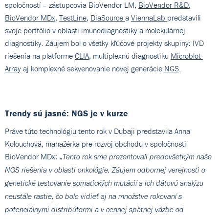
spoločností – zástupcovia BioVendor LM,
BioVendor R&D
,
BioVendor MDx
,
TestLine
,
DiaSource
a
ViennaLab
predstavili
svoje portfólio v oblasti imunodiagnostiky a molekulárnej
diagnostiky. Záujem bol o všetky kľúčové projekty skupiny: IVD
riešenia na platforme
CLIA
, multiplexnú diagnostiku
Microblot-
Array
aj komplexné sekvenovanie novej generácie
NGS
.
Trendy sú jasné: NGS je v kurze
Práve túto technológiu tento rok v Dubaji predstavila Anna
Kolouchová, manažérka pre rozvoj obchodu v spoločnosti
BioVendor MDx: „
Tento rok sme prezentovali predovšetkým naše
NGS riešenia v oblasti onkológie. Záujem odbornej verejnosti o
genetické testovanie somatických mutácií a ich dátovú analýzu
neustále rastie, čo bolo vidieť aj na množstve rokovaní s
potenciálnymi distribútormi a v cennej spätnej väzbe od