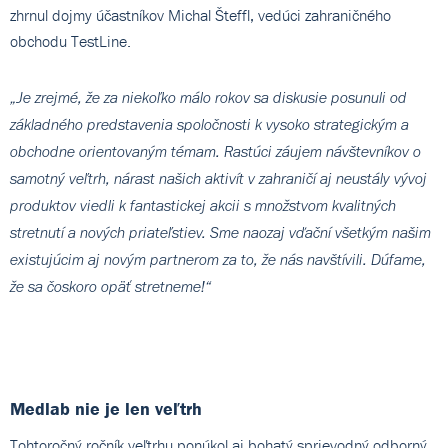
zhrnul dojmy účastníkov Michal Šteffl, vedúci zahraničného
obchodu TestLine.
„Je zrejmé, že za niekoľko málo rokov sa diskusie posunuli od
základného predstavenia spoločnosti k vysoko strategickým a
obchodne orientovaným témam. Rastúci záujem návštevníkov o
samotný veľtrh, nárast našich aktivít v zahraničí aj neustály vývoj
produktov viedli k fantastickej akcii s množstvom kvalitných
stretnutí a nových priateľstiev. Sme naozaj vďační všetkým našim
existujúcim aj novým partnerom za to, že nás navštívili. Dúfame,
že sa čoskoro opäť stretneme!“
Medlab nie je len veľtrh
Tohtoročný ročník veľtrhu ponúkol aj bohatý sprievodný odborný