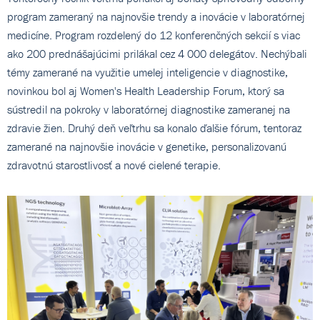
program zameraný na najnovšie trendy a inovácie v laboratórnej
medicíne. Program rozdelený do 12 konferenčných sekcií s viac
ako 200 prednášajúcimi prilákal cez 4 000 delegátov. Nechýbali
témy zamerané na využitie umelej inteligencie v diagnostike,
novinkou bol aj Women's Health Leadership Forum, ktorý sa
sústredil na pokroky v laboratórnej diagnostike zameranej na
zdravie žien. Druhý deň veľtrhu sa konalo ďalšie fórum, tentoraz
zamerané na najnovšie inovácie v genetike, personalizovanú
zdravotnú starostlivosť a nové cielené terapie.