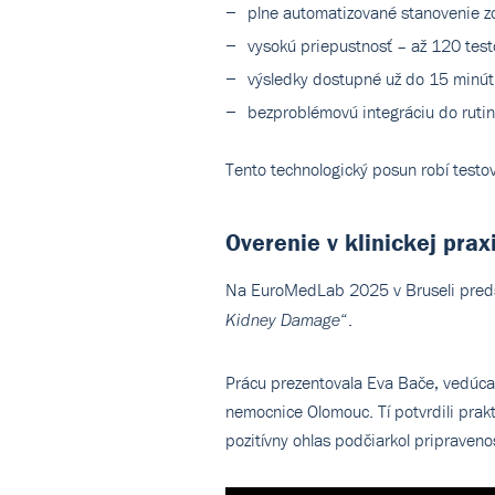
plne automatizované stanovenie zo
vysokú priepustnosť – až 120 test
výsledky dostupné už do 15 minút
bezproblémovú integráciu do ruti
Tento technologický posun robí testo
Overenie v klinickej prax
Na EuroMedLab 2025 v Bruseli preds
“.
Kidney Damage
Prácu prezentovala Eva Bače, vedúca 
nemocnice Olomouc. Tí potvrdili prakt
pozitívny ohlas podčiarkol pripraveno