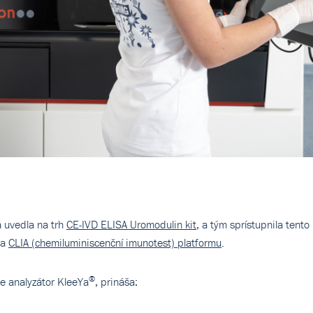
á uvedla na trh
CE-IVD ELISA Uromodulin kit
, a tým sprístupnila tent
na
CLIA (chemiluminiscenční imunotest) platformu
.
®
re analyzátor KleeYa
, prináša: