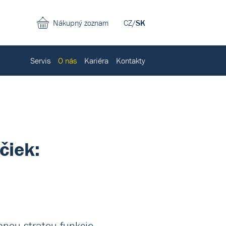
Nákupný zoznam
CZ
/
SK
Servis
O nás
Kariéra
Kontakty
čiek:
pnou stratou funkcie