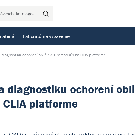
Hľadať
materiál
Laboratórne vybavenie
 diagnostiku ochorení obličiek: Uromodulín na CLIA platforme
 diagnostiku ochorení obli
 CLIA platforme
iek (CKD) je závažný stav charakterizovaný postu