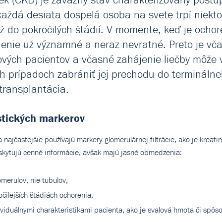
 každá desiata dospelá osoba na svete trpí niekt
ž do pokročilých štádií. V momente, keď je ocho
nie už významné a neraz nevratné. Preto je vča
ikových pacientov a včasné zahájenie liečby môž
 prípadoch zabrániť jej prechodu do terminálneh
transplantácia.
stických markerov
sa najčastejšie používajú markery glomerulárnej filtrácie, ako je krea
poskytujú cenné informácie, avšak majú jasné obmedzenia:
merulov, nie tubulov,
čilejších štádiách ochorenia,
viduálnymi charakteristikami pacienta, ako je svalová hmota či spôs