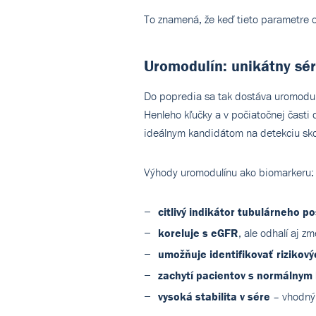
To znamená, že keď tieto parametre od
Uromodulín: unikátny sé
Do popredia sa tak dostáva uromodul
Henleho kľučky a v počiatočnej časti 
ideálnym kandidátom na detekciu sko
Výhody uromodulínu ako biomarkeru:
citlivý indikátor tubulárneho p
koreluje s eGFR
, ale odhalí aj zm
umožňuje identifikovať rizikov
zachytí pacientov s normálnym
vysoká stabilita v sére
– vhodný 