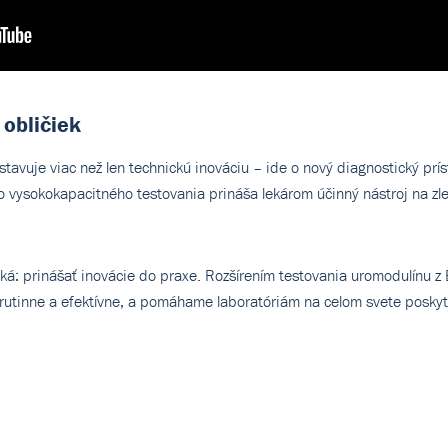
 obličiek
avuje viac než len technickú inováciu – ide o nový diagnostický príst
 vysokokapacitného testovania prináša lekárom účinný nástroj na zlep
ká: prinášať inovácie do praxe. Rozšírením testovania uromodulínu 
rutinne a efektívne, a pomáhame laboratóriám na celom svete poskyt