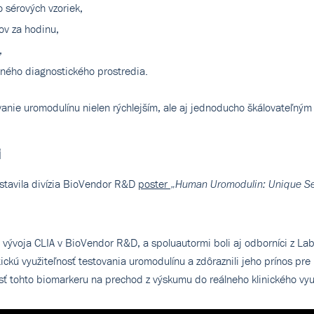
 sérových vzoriek,
ov za hodinu,
,
nného diagnostického prostredia.
vanie uromodulínu nielen rýchlejším, ale aj jednoducho škálovateľným
i
tavila divízia BioVendor R&D
poster
„
Human Uromodulin: Unique Ser
vývoja CLIA v BioVendor R&D, a spoluautormi boli aj odborníci z Labo
ickú využiteľnosť testovania uromodulínu a zdôraznili jeho prínos pre
sť tohto biomarkeru na prechod z výskumu do reálneho klinického využ