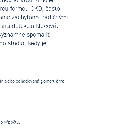
orou formou CKD, často
renie zachytené tradičnými
sná detekcia kľúčová.
e významne spomaliť
o štádia, kedy je
tinín alebo odhadovaná glomerulárna
ob výpočtu.