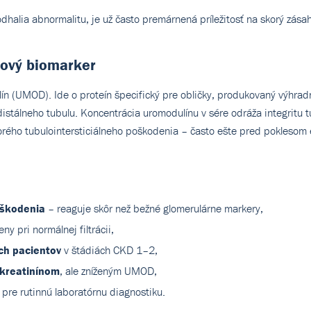
halia abnormalitu, je už často premárnená príležitosť na skorý zásah
rový biomarker
ín (UMOD). Ide o proteín špecifický pre obličky, produkovaný výhr
distálneho tubulu. Koncentrácia uromodulínu v sére odráža integritu 
rého tubulointersticiálneho poškodenia – často ešte pred poklesom
oškodenia
– reaguje skôr než bežné glomerulárne markery,
eny pri normálnej filtrácii,
ých pacientov
v štádiách CKD 1–2,
 kreatinínom
, ale zníženým UMOD,
pre rutinnú laboratórnu diagnostiku.