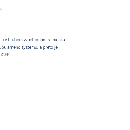
.
adne v hrubom vzostupnom ramienku
tubulárneho systému, a preto je
 eGFR.