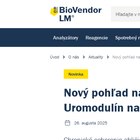
Analyzátory
Reagencie
Spotrebný 
Úvod
O nás
Aktuality
Nový pohľad na
Novinka
Nový pohľad na
Uromodulín na
26. augusta 2025
Chronické ochorenie oblič