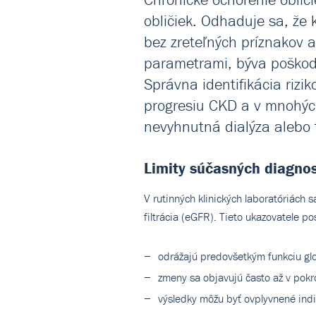
obličiek. Odhaduje sa, že
bez zreteľných príznakov a
parametrami, býva poškode
Správna identifikácia riz
progresiu CKD a v mnohých
nevyhnutná dialýza alebo 
Limity súčasných diagno
V rutinných klinických laboratóriách 
filtrácia (eGFR). Tieto ukazovatele 
odrážajú predovšetkým funkciu glo
zmeny sa objavujú často až v pokro
výsledky môžu byť ovplyvnené indi