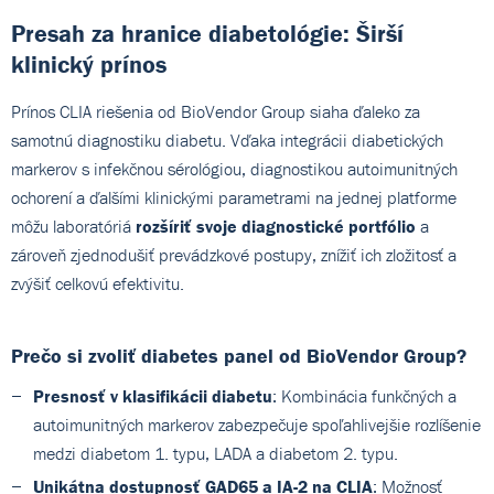
Presah za hranice diabetológie: Širší
klinický prínos
Prínos CLIA riešenia od BioVendor Group siaha ďaleko za
samotnú diagnostiku diabetu. Vďaka integrácii diabetických
markerov s infekčnou sérológiou, diagnostikou autoimunitných
ochorení a ďalšími klinickými parametrami na jednej platforme
môžu laboratóriá
rozšíriť svoje diagnostické portfólio
a
zároveň zjednodušiť prevádzkové postupy, znížiť ich zložitosť a
zvýšiť celkovú efektivitu.
Prečo si zvoliť diabetes panel od BioVendor Group?
Presnosť v klasifikácii diabetu
: Kombinácia funkčných a
autoimunitných markerov zabezpečuje spoľahlivejšie rozlíšenie
medzi diabetom 1. typu, LADA a diabetom 2. typu.
Unikátna dostupnosť GAD65 a IA-2 na CLIA
: Možnosť