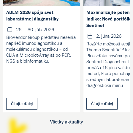
ADLM 2026 spája svet
Maximalizujte potenc
laboratórnej diagnostiky
Indiko: Nové portfólio
Sentinel
26. – 30. júla 2026
2. júna 2026
BioVendor Group predstaví riešenia
naprieč imunodiagnostikou a
Rozšírte možnosti svojh
molekulárnou diagnostikou – od
Thermo Scientific™ Indi
CLIA a Microblot-Array až po PCR,
Plus vďaka novému portf
NGS a bioinformatiku.
Sentinel Diagnostics. P
prináša 16 plne validov
metód, ktoré pomáhajú
stredným laboratóriám ro
diagnostické menu.
Čítajte ďalej
Čítajte ďalej
Všetky aktuality