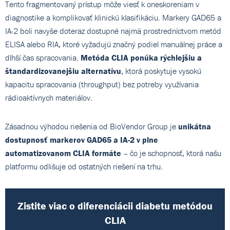
Tento fragmentovaný prístup môže viesť k oneskoreniam v
diagnostike a komplikovať klinickú klasifikáciu. Markery GAD65 a
IA-2 boli navyše doteraz dostupné najmä prostredníctvom metód
ELISA alebo RIA, ktoré vyžadujú značný podiel manuálnej práce a
dlhší čas spracovania.
Metóda CLIA ponúka rýchlejšiu a
štandardizovanejšiu alternatívu
, ktorá poskytuje vysokú
kapacitu spracovania (throughput) bez potreby využívania
rádioaktívnych materiálov.
Zásadnou výhodou riešenia od BioVendor Group je
unikátna
dostupnosť markerov GAD65 a IA-2 v plne
automatizovanom CLIA formáte
– čo je schopnosť, ktorá našu
platformu odlišuje od ostatných riešení na trhu.
Zistite viac o diferenciácii diabetu metódou
CLIA