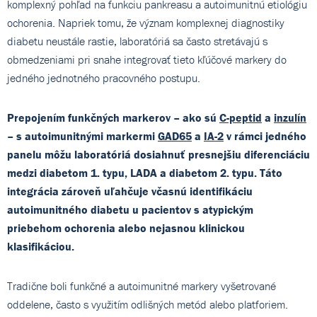
komplexný pohľad na funkciu pankreasu a autoimunitnú etiológiu
ochorenia. Napriek tomu, že význam komplexnej diagnostiky
diabetu neustále rastie, laboratóriá sa často stretávajú s
obmedzeniami pri snahe integrovať tieto kľúčové markery do
jedného jednotného pracovného postupu.
Prepojením funkčných markerov – ako sú
C-peptid
a
inzulín
– s autoimunitnými markermi
GAD65
a
IA-2
v rámci jedného
panelu môžu laboratóriá dosiahnuť presnejšiu diferenciáciu
medzi diabetom 1. typu, LADA a diabetom 2. typu. Táto
integrácia zároveň uľahčuje včasnú identifikáciu
autoimunitného diabetu u pacientov s atypickým
priebehom ochorenia alebo nejasnou klinickou
klasifikáciou.
Tradične boli funkčné a autoimunitné markery vyšetrované
oddelene, často s využitím odlišných metód alebo platforiem.