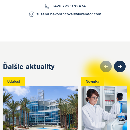
+420 722 978 474
zuzana.nekorancova
@biovendor.com
Ďalšie aktuality
Pre
Udalosť
Novinka