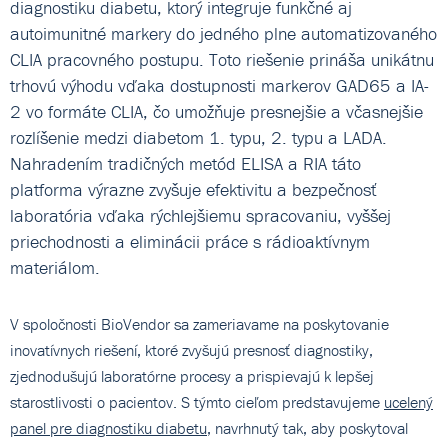
diagnostiku diabetu, ktorý integruje funkčné aj
autoimunitné markery do jedného plne automatizovaného
CLIA pracovného postupu. Toto riešenie prináša unikátnu
trhovú výhodu vďaka dostupnosti markerov GAD65 a IA-
2 vo formáte CLIA, čo umožňuje presnejšie a včasnejšie
rozlíšenie medzi diabetom 1. typu, 2. typu a LADA.
Nahradením tradičných metód ELISA a RIA táto
platforma výrazne zvyšuje efektivitu a bezpečnosť
laboratória vďaka rýchlejšiemu spracovaniu, vyššej
priechodnosti a eliminácii práce s rádioaktívnym
materiálom.
V spoločnosti BioVendor sa zameriavame na poskytovanie
inovatívnych riešení, ktoré zvyšujú presnosť diagnostiky,
zjednodušujú laboratórne procesy a prispievajú k lepšej
starostlivosti o pacientov. S týmto cieľom predstavujeme
ucelený
panel pre diagnostiku diabetu
, navrhnutý tak, aby poskytoval