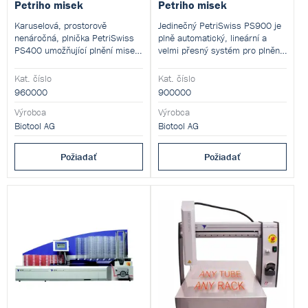
Petriho misek
Petriho misek
Karuselová, prostorově
Jedinečný PetriSwiss PS900 je
nenáročná, plnička PetriSwiss
plně automatický, lineární a
PS400 umožňující plnění misek
velmi přesný systém pro plnění
s průměrem 90 mm. Do
Petriho misek, „vyrobený ve
přístroje je možné vložit
Švýcarsku“, určený pro
Kat. číslo
Kat. číslo
najednou 10 zásobníků po 40
vysokokapacitní plnění s
960000
900000
Petriho miskách. Díky
možností „plně automatického
unikátnímu systému vyjímání a
Výrobca
provozu“.
Výrobca
vkládání zásobníků bez
Biotool AG
Biotool AG
přerušení chodu je však
kapacita prakticky neomezená.
Požiadať
Požiadať
Rychlost plnění je 360 misek za
cca 40 min (~800 misek/h).
Rychlost je stejná jako u
Petriswiss PS200, vyšší je
pouze kapacita systému.