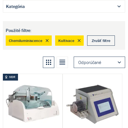
Kategória
Použité filtre:
Chemiluminiscence
Kultivace
Zrušiť filtre
Kachle
Zoznam
Odporúčané
IVDR