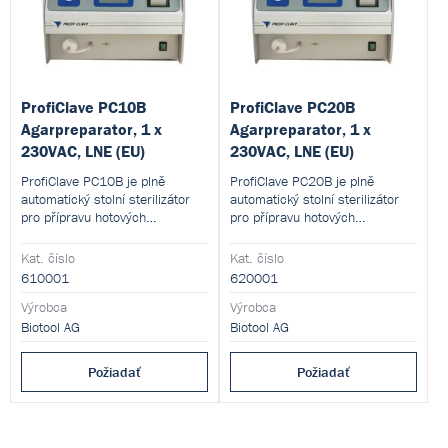
ProfiClave PC10B
ProfiClave PC20B
Agarpreparator, 1 x
Agarpreparator, 1 x
230VAC, LNE (EU)
230VAC, LNE (EU)
ProfiClave PC10B je plně
ProfiClave PC20B je plně
automatický stolní sterilizátor
automatický stolní sterilizátor
pro přípravu hotových
pro přípravu hotových
kultivačních médií, umožňující
kultivačních médií, umožňující
přípravu 9 l média v jedné
přípravu 16 l média v jedné
Kat. číslo
Kat. číslo
dávce a její následné
dávce a její následné rozplnění
610001
620001
rozpipetování do Petriho misek,
do Petriho misek, zkumavek či
zkumavek či lahví.
Výrobca
lahví.
Výrobca
Biotool AG
Biotool AG
Požiadať
Požiadať