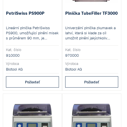
PetriSwiss PS900P
Plnička TubeFiller TF3000
Lineární plnička PetriSwiss
Univerzální plnička zkumavek a
PS900, umožňující plnění misek
lahví, která si klade za cíl
s průměrem 90 mm, je
umožnit plnění jakýchkoliv
vlajkovou lodí výrobce Biotool
objemů do libovolných nádob. Je
Swiss. Kapacita systému je
proto opatřena velmi stabilním,
Kat. číslo
Kat. číslo
prakticky neomezená. Do
polohovacím, plnícím ramenem
910000
970000
systému lze najednou vložit 400
umožňujícím přesné polohování
prázdných Petriho misek pro
Výrobca
v osách XY a současně snadné
Výrobca
rozplnění, ale misky lze za
manuální nastavení výšky.
Biotool AG
Biotool AG
chodu přístroje odebírat i
Plnička má integrovanou
doplňovat. Plochu pro odkládání
pumpu, pokrývající veškeré
Požiadať
Požiadať
naplněných Petriho misek lze
standardní mikrobiologické
prodloužit přídavnými stolky.
plnící objemy.
Rychlost plnění je až 1 300 ks
Petriho misek za hodinu.