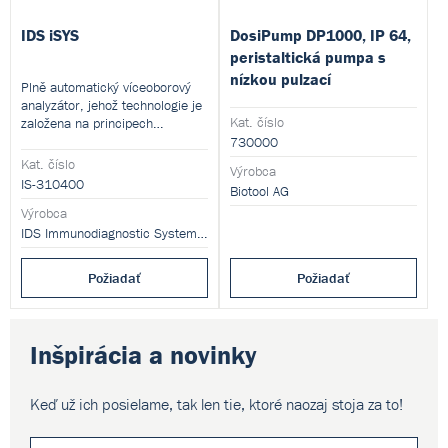
IDS iSYS
DosiPump DP1000, IP 64,
peristaltická pumpa s
nízkou pulzací
Plně automatický víceoborový
analyzátor, jehož technologie je
Kat. číslo
založena na principech
chemiluminiscence a
730000
absorbance. Umožňuje
Kat. číslo
Výrobca
stanovení parametrů z oblasti
IS-310400
Biotool AG
endokrinologie, autoimunitních a
infekčních onemocnění.
Výrobca
IDS Immunodiagnostic Systems GmbH
Požiadať
Požiadať
Inšpirácia a novinky
Keď už ich posielame, tak len tie,
ktoré naozaj stoja za to!