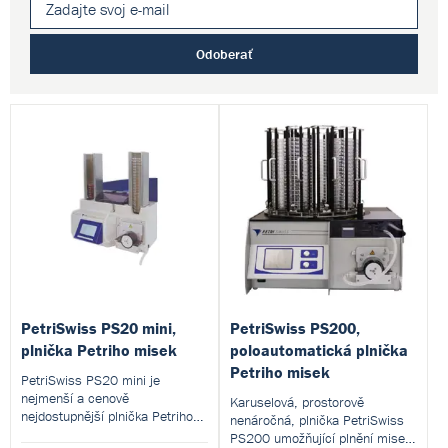
Odoberať
PetriSwiss PS20 mini,
PetriSwiss PS200,
plnička Petriho misek
poloautomatická plnička
Petriho misek
PetriSwiss PS20 mini je
nejmenší a cenově
Karuselová, prostorově
nejdostupnější plnička Petriho
nenáročná, plnička PetriSwiss
misek v nabídce. Umožňuje
PS200 umožňující plnění misek