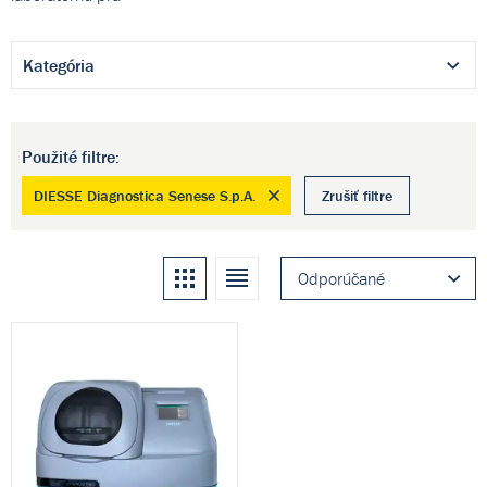
Kategória
Použité filtre:
DIESSE Diagnostica Senese S.p.A.
Zrušiť filtre
Kachle
Zoznam
Odporúčané