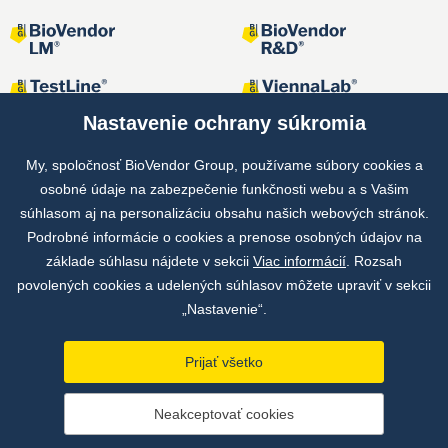
Nastavenie ochrany súkromia
My, spoločnosť BioVendor Group, používame súbory cookies a
osobné údaje na zabezpečenie funkčnosti webu a s Vašim
Spoločné projekty
súhlasom aj na personalizáciu obsahu našich webových stránok.
Podrobné informácie o cookies a prenose osobných údajov na
základe súhlasu nájdete v sekcii
Viac informácií
. Rozsah
povolených cookies a udelených súhlasov môžete upraviť v sekcii
„Nastavenie“.
Prijať všetko
Copyright © by BioVendor Group 2026
Neakceptovať cookies
Databáza pojmov
Zásady ochrany osobných údajov