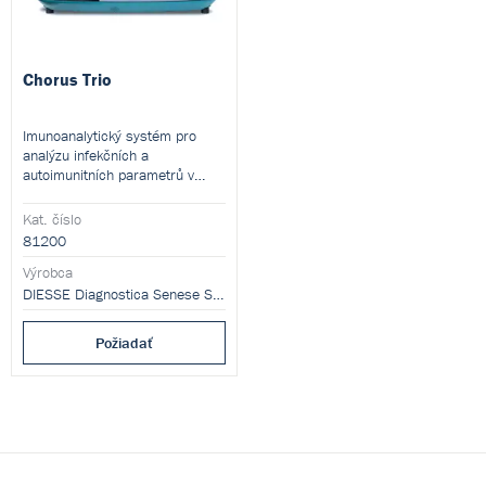
Chorus Trio
Imunoanalytický systém pro
analýzu infekčních a
autoimunitních parametrů v
jednom běhu.
Kat. číslo
81200
Výrobca
DIESSE Diagnostica Senese S.p.A.
Požiadať