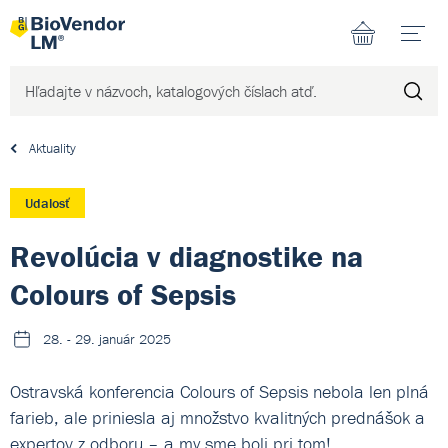
N
Aktuality
Udalosť
Revolúcia v diagnostike na
Colours of Sepsis
28. - 29. január 2025
Ostravská konferencia Colours of Sepsis nebola len plná
farieb, ale priniesla aj množstvo kvalitných prednášok a
expertov z odboru – a my sme boli pri tom!