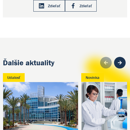
Zdieľať
Zdieľať
Ďalšie aktuality
Pre
Udalosť
Novinka