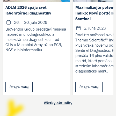
ADLM 2026 spája svet
Maximalizujte potenc
laboratórnej diagnostiky
Indiko: Nové portfólio
Sentinel
26. – 30. júla 2026
2. júna 2026
BioVendor Group predstaví riešenia
naprieč imunodiagnostikou a
Rozšírte možnosti svojh
molekulárnou diagnostikou – od
Thermo Scientific™ Indi
CLIA a Microblot-Array až po PCR,
Plus vďaka novému portf
NGS a bioinformatiku.
Sentinel Diagnostics. P
prináša 16 plne validov
metód, ktoré pomáhajú
stredným laboratóriám ro
diagnostické menu.
Čítajte ďalej
Čítajte ďalej
Všetky aktuality