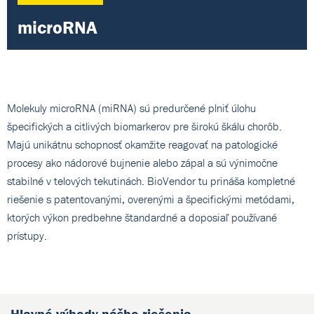
microRNA
Molekuly microRNA (miRNA) sú predurčené plniť úlohu
špecifických a citlivých biomarkerov pre širokú škálu chorôb.
Majú unikátnu schopnosť okamžite reagovať na patologické
procesy ako nádorové bujnenie alebo zápal a sú výnimočne
stabilné v telových tekutinách. BioVendor tu prináša kompletné
riešenie s patentovanými, overenými a špecifickými metódami,
ktorých výkon predbehne štandardné a doposiaľ používané
prístupy.
Hlavné výhody nášho riešenia