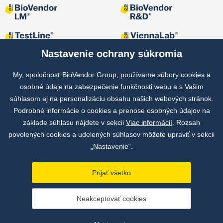
Nastavenie ochrany súkromia
My, spoločnosť BioVendor Group, používame súbory cookies a
osobné údaje na zabezpečenie funkčnosti webu a s Vašim
Spoločné projekty
súhlasom aj na personalizáciu obsahu našich webových stránok.
Podrobné informácie o cookies a prenose osobných údajov na
základe súhlasu nájdete v sekcii
Viac informácií
. Rozsah
povolených cookies a udelených súhlasov môžete upraviť v sekcii
„Nastavenie“.
Prijať všetko
Copyright © by BioVendor Group 2026
Neakceptovať cookies
Databáza pojmov
Zásady ochrany osobných údajov