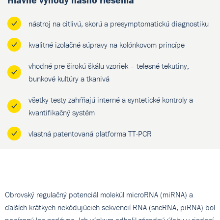
nástroj na citlivú, skorú a presymptomatickú diagnostiku
kvalitné izolačné súpravy na kolónkovom princípe
vhodné pre širokú škálu vzoriek – telesné tekutiny,
bunkové kultúry a tkanivá
všetky testy zahŕňajú interné a syntetické kontroly a
kvantifikačný systém
vlastná patentovaná platforma TT-PCR
Obrovský regulačný potenciál molekúl microRNA (miRNA) a
ďalších krátkych nekódujúcich sekvencií RNA (sncRNA, piRNA) bol