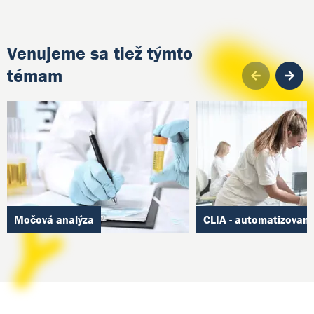
Venujeme sa tiež týmto
témam
Pre
Močová analýza
CLIA - automatizované