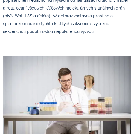
popísaný len nedávno. Ich výskum odhalil zásadnú úlohu v riadení
a regulovaní všetkých kľúčových molekulárnych signálnych dráh
(p53, Wnt, FAS a ďalšie). Až doteraz zostávalo precízne a
špecifické meranie týchto krátkych sekvencií s vysokou
sekvenčnou podobnosťou nepokorenou výzvou.