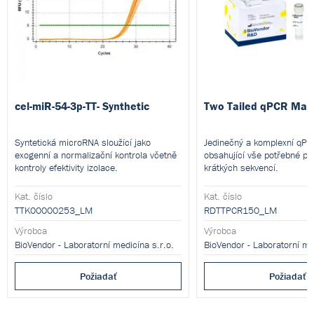
cel-miR-54-3p-TT- Synthetic
Two Tailed qPCR Mas
Syntetická microRNA sloužící jako
Jedinečný a komplexní qP
exogenní a normalizační kontrola včetně
obsahující vše potřebné pro
kontroly efektivity izolace.
krátkých sekvencí.
Kat. číslo
Kat. číslo
TTK00000253_LM
RDTTPCR150_LM
Výrobca
Výrobca
BioVendor - Laboratorní medicína s.r.o.
BioVendor - Laboratorní me
Požiadať
Požiadať